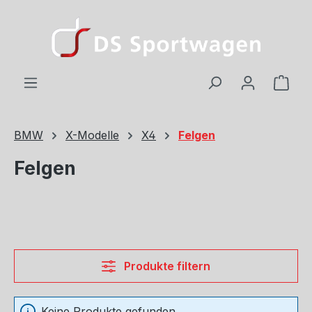
Zum Hauptinhalt springen
Ware
BMW
X-Modelle
X4
Felgen
Felgen
Produkte filtern
Keine Produkte gefunden.