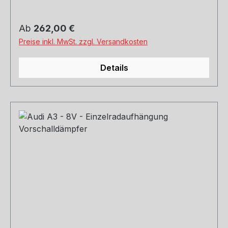
Rohrquerschnitt: 70mm Genehmigung: EG-
Gutachten (eintragungsfrei)
Regulärer Preis:
Ab
262,00 €
Preise inkl. MwSt. zzgl. Versandkosten
Details