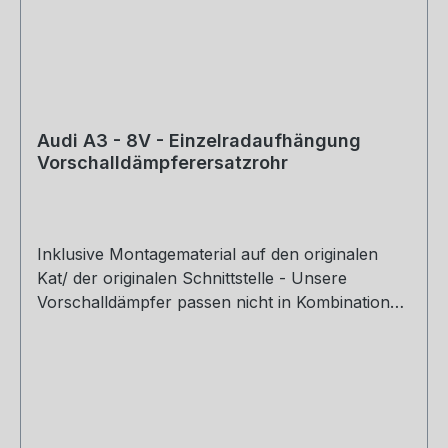
Audi A3 - 8V - Einzelradaufhängung
Vorschalldämpferersatzrohr
Inklusive Montagematerial auf den originalen
Kat/ der originalen Schnittstelle - Unsere
Vorschalldämpfer passen nicht in Kombination
mit dem Originalendschalldämpfer - Auf Anfrage
kann im Ausnahmefall das Zubehör für die
Montage an einen anderen Endschalldämpfer
dazu bestellt werden. Motorisierung: 1,4l TFSI
90/92/103/110kW Hinweis: Dieser Artikel ist nicht
für die Nutzung im öffentlichen Straßenverkehr