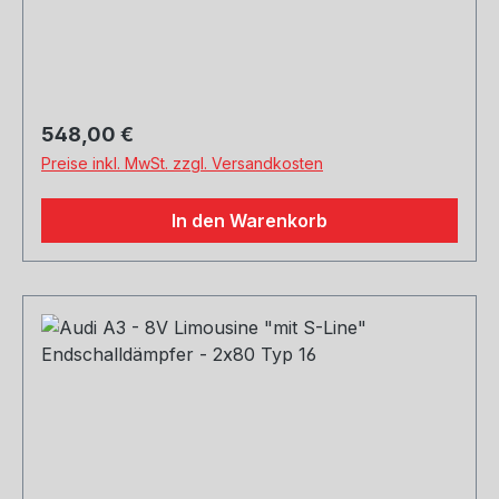
Stoßstange Rohrquerschnitt: 70mm
Genehmigung: EG-Gutachten (eintragungsfrei)
Regulärer Preis:
548,00 €
Preise inkl. MwSt. zzgl. Versandkosten
In den Warenkorb