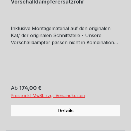
Vorschalldämpferersatzrohr
Inklusive Montagematerial auf den originalen
Kat/ der originalen Schnittstelle - Unsere
Vorschalldämpfer passen nicht in Kombination
mit dem Originalendschalldämpfer - Auf Anfrage
kann im Ausnahmefall das Zubehör für die
Montage an einen anderen Endschalldämpfer
dazu bestellt werden. Motorisierung: 1,8l 132kW
Hinweis: Dieser Artikel ist nicht für die Nutzung
im öffentlichen Straßenverkehr zulässig - Einsatz
Regulärer Preis:
Ab
174,00 €
nur für Rennsportzwecke! Rohrquerschnitt:
Preise inkl. MwSt. zzgl. Versandkosten
70mm Genehmigung: ohne Gutachten (nicht im
Bereich der StVZO zugelassen)
Details