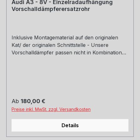
Audi A3 - 8V - Einzelradaufhängung
Vorschalldämpferersatzrohr
Inklusive Montagematerial auf den originalen
Kat/ der originalen Schnittstelle - Unsere
Vorschalldämpfer passen nicht in Kombination
mit dem Originalendschalldämpfer - Auf Anfrage
kann im Ausnahmefall das Zubehör für die
Montage an einen anderen Endschalldämpfer
dazu bestellt werden. Motorisierung: 1,4l TFSI
90/92/103/110kW Hinweis: Dieser Artikel ist nicht
für die Nutzung im öffentlichen Straßenverkehr
Regulärer Preis:
Ab
180,00 €
zulässig - Einsatz nur für Rennsportzwecke!
Preise inkl. MwSt. zzgl. Versandkosten
Rohrquerschnitt: 70mm Genehmigung: ohne
Gutachten (nicht im Bereich der StVZO
Details
zugelassen)