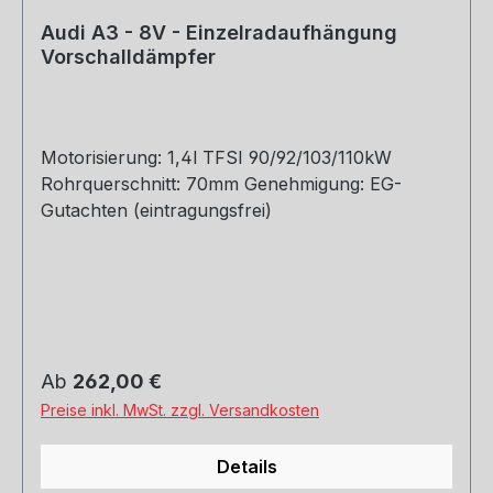
Audi A3 - 8V - Einzelradaufhängung
Vorschalldämpfer
Motorisierung: 1,4l TFSI 90/92/103/110kW
Rohrquerschnitt: 70mm Genehmigung: EG-
Gutachten (eintragungsfrei)
Regulärer Preis:
Ab
262,00 €
Preise inkl. MwSt. zzgl. Versandkosten
Details