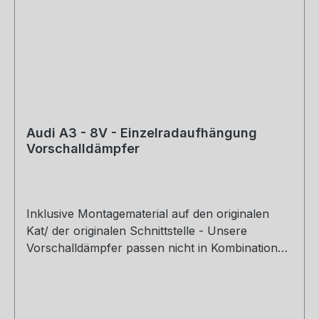
Audi A3 - 8V - Einzelradaufhängung
Vorschalldämpfer
Inklusive Montagematerial auf den originalen
Kat/ der originalen Schnittstelle - Unsere
Vorschalldämpfer passen nicht in Kombination
mit dem Originalendschalldämpfer - Auf Anfrage
kann im Ausnahmefall das Zubehör für die
Montage an einen anderen Endschalldämpfer
dazu bestellt werden. Motorisierung: 1,8l 132kW