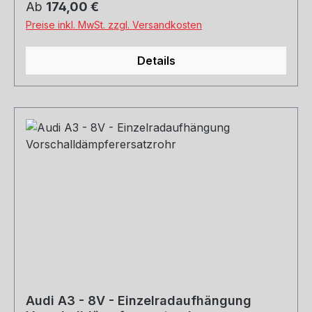
Regulärer Preis:
Ab
174,00 €
zulässig - Einsatz nur für Rennsportzwecke!
Preise inkl. MwSt. zzgl. Versandkosten
Rohrquerschnitt: 70mm Genehmigung: ohne
Gutachten (nicht im Bereich der StVZO
Details
zugelassen)
Audi A3 - 8V - Einzelradaufhängung