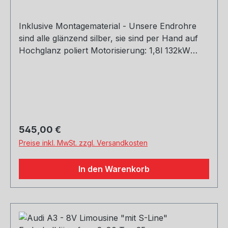
Inklusive Montagematerial - Unsere Endrohre
sind alle glänzend silber, sie sind per Hand auf
Hochglanz poliert Motorisierung: 1,8l 132kW
Baujahr: ab 2012 Rohrquerschnitt: 70mm
Genehmigung: EG-Gutachten (eintragungsfrei)
Regulärer Preis:
545,00 €
Preise inkl. MwSt. zzgl. Versandkosten
In den Warenkorb