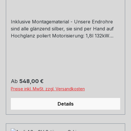
Inklusive Montagematerial - Unsere Endrohre
sind alle glänzend silber, sie sind per Hand auf
Hochglanz poliert Motorisierung: 1,8l 132kW
Baujahr: ab 2012 Hinweis: Passend an S-Line
Stoßstange Rohrquerschnitt: 70mm
Genehmigung: EG-Gutachten (eintragungsfrei)
Regulärer Preis:
Ab
548,00 €
Preise inkl. MwSt. zzgl. Versandkosten
Details