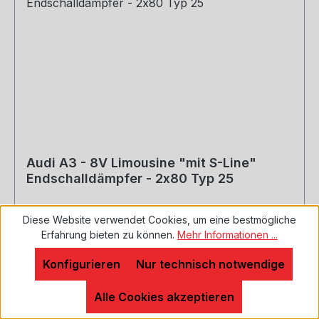
Audi A3 - 8V Limousine "mit S-Line"
Endschalldämpfer - 2x80 Typ 25
Diese Website verwendet Cookies, um eine bestmögliche
Erfahrung bieten zu können.
Mehr Informationen ...
Inklusive Montagematerial - Unsere Endrohre
sind alle glänzend silber, sie sind per Hand auf
Konfigurieren
Nur technisch notwendige
Hochglanz poliert Motorisierung: 1,2l TFSI
77/81kW 1,4l TFSI 90/92/103/110kW 1,6l TDI
Alle Cookies akzeptieren
81/85kW 2,0l TDI 81/105/110kW Baujahr: ab 2012