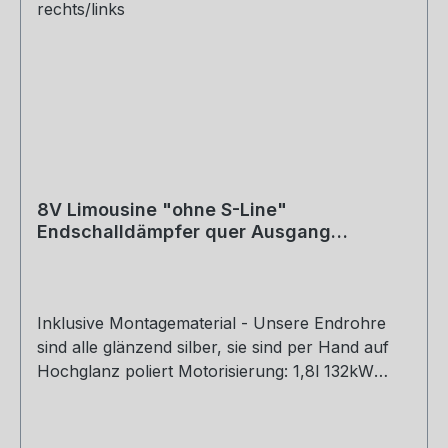
8V Limousine "ohne S-Line"
Endschalldämpfer quer Ausgang
rechts/links - 2x80 Typ 16 rechts/links
Inklusive Montagematerial - Unsere Endrohre
sind alle glänzend silber, sie sind per Hand auf
Hochglanz poliert Motorisierung: 1,8l 132kW
Baujahr: ab 2012 Rohrquerschnitt: 70mm
Genehmigung: EG-Gutachten (eintragungsfrei)