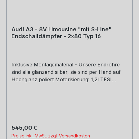
Audi A3 - 8V Limousine "mit S-Line"
Endschalldämpfer - 2x80 Typ 16
Inklusive Montagematerial - Unsere Endrohre
sind alle glänzend silber, sie sind per Hand auf
Hochglanz poliert Motorisierung: 1,2l TFSI
77/81kW 1,4l TFSI 90/92/103/110kW 1,6l TDI
81/85kW 2,0l TDI 81/105/110kW Baujahr: ab 2012
Rohrquerschnitt: 70mm Genehmigung: EG-
Gutachten (eintragungsfrei)
Regulärer Preis:
545,00 €
Preise inkl. MwSt. zzgl. Versandkosten