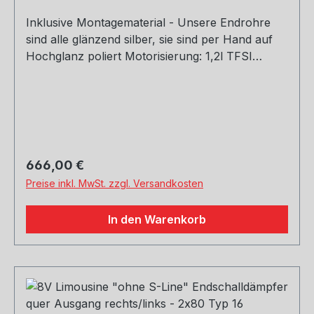
Inklusive Montagematerial - Unsere Endrohre
sind alle glänzend silber, sie sind per Hand auf
Hochglanz poliert Motorisierung: 1,2l TFSI
77/81kW 1,4l TFSI 90/92/103/110kW 1,6l TDI
81/85kW 2,0l TDI 81/105/110kW Baujahr: ab 2012
Hinweis: Stoßstange muss ausgeschnitten
werden (modellabhängig) Rohrquerschnitt:
70mm Genehmigung: EG-Gutachten
(eintragungsfrei)
Regulärer Preis:
666,00 €
Preise inkl. MwSt. zzgl. Versandkosten
In den Warenkorb