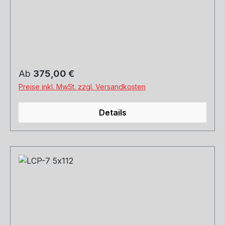
und Versand. Schreibt uns gerne an.
Regulärer Preis:
Ab
375,00 €
Preise inkl. MwSt. zzgl. Versandkosten
Details