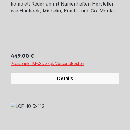
komplett Räder an mit Namenhaften Hersteller,
wie Hankook, Michelin, Kumho und Co. Montage
und Versand. Schreibt uns gerne an.
Regulärer Preis:
449,00 €
Preise inkl. MwSt. zzgl. Versandkosten
Details