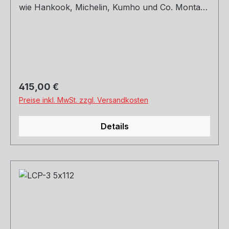
wie Hankook, Michelin, Kumho und Co. Montage
und Versand. Schreibt uns gerne an.
Regulärer Preis:
415,00 €
Preise inkl. MwSt. zzgl. Versandkosten
Details