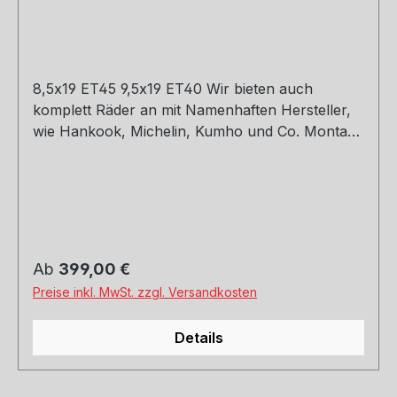
8,5x19 ET45 9,5x19 ET40 Wir bieten auch
komplett Räder an mit Namenhaften Hersteller,
wie Hankook, Michelin, Kumho und Co. Montage
und Versand. Schreibt uns gerne an.
Regulärer Preis:
Ab
399,00 €
Preise inkl. MwSt. zzgl. Versandkosten
Details