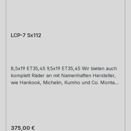
LCP-7 5x112
8,5x19 ET35,45 9,5x19 ET35,45 Wir bieten auch
komplett Räder an mit Namenhaften Hersteller,
wie Hankook, Michelin, Kumho und Co. Montage
und Versand. Schreibt uns gerne an.
Regulärer Preis:
375,00 €