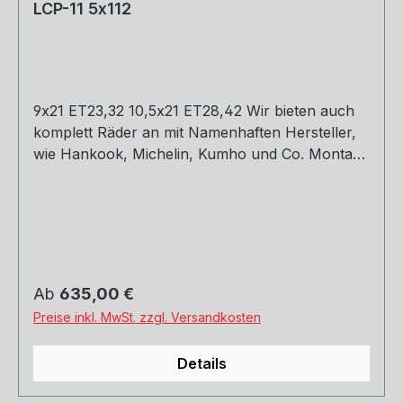
LCP-11 5x112
9x21 ET23,32 10,5x21 ET28,42 Wir bieten auch
komplett Räder an mit Namenhaften Hersteller,
wie Hankook, Michelin, Kumho und Co. Montage
und Versand. Schreibt uns gerne an.
Regulärer Preis:
Ab
635,00 €
Preise inkl. MwSt. zzgl. Versandkosten
Details