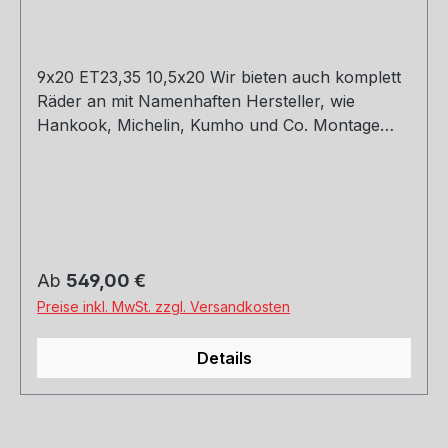
9x20 ET23,35 10,5x20 Wir bieten auch komplett
Räder an mit Namenhaften Hersteller, wie
Hankook, Michelin, Kumho und Co. Montage
und Versand. Schreibt uns gerne an.
Regulärer Preis:
Ab
549,00 €
Preise inkl. MwSt. zzgl. Versandkosten
Details