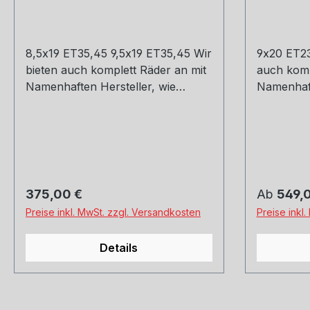
8,5x19 ET35,45 9,5x19 ET35,45 Wir
9x20 ET23
bieten auch komplett Räder an mit
auch komp
Namenhaften Hersteller, wie
Namenhaft
Hankook, Michelin, Kumho und
Hankook, 
Co. Montage und Versand.
Co. Monta
Schreibt uns gerne an.
Schreibt 
Regulärer Preis:
Regulärer
375,00 €
Ab
549,
Preise inkl. MwSt. zzgl. Versandkosten
Preise inkl
Details