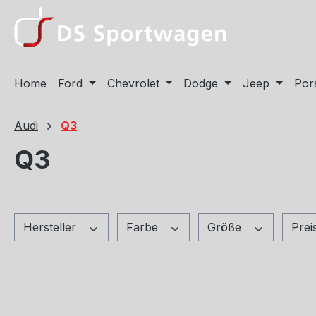
m Hauptinhalt springen
Zur Suche springen
Zur Hauptnavigation springen
Home
Ford
Chevrolet
Dodge
Jeep
Por
Audi
Q3
Q3
Hersteller
Farbe
Größe
Prei