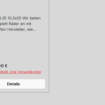
,35 10,5x20 Wir bieten
lett Räder an mit
en Hersteller, wie
Michelin, Kumho und
ge und Versand.
uns gerne an.
 Preis:
00 €
. MwSt. zzgl. Versandkosten
Details