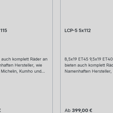
115
LCP-5 5x112
n auch komplett Räder an
8,5x19 ET45 9,5x19 ET40
haften Hersteller, wie
bieten auch komplett Räd
Michelin, Kumho und
Namenhaften Hersteller,
ge und Versand.
Hankook, Michelin, Kum
ns gerne an. 8,5 x 19
Co. Montage und Versan
2 9,5 x 19 ET40
Schreibt uns gerne an.
 Preis:
Regulärer Preis:
€
Ab
399,00 €