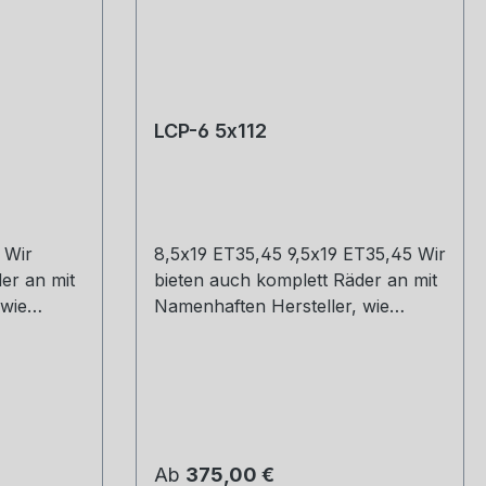
LCP-6 5x112
 Wir
8,5x19 ET35,45 9,5x19 ET35,45 Wir
er an mit
bieten auch komplett Räder an mit
 wie
Namenhaften Hersteller, wie
ho und
Hankook, Michelin, Kumho und
d.
Co. Montage und Versand.
Schreibt uns gerne an.
Regulärer Preis:
Ab
375,00 €