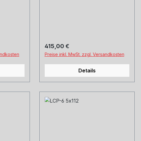
ho und
Hankook, Michelin, Kumho und
d.
Co. Montage und Versand.
Schreibt uns gerne an.
Regulärer Preis:
415,00 €
sandkosten
Preise inkl. MwSt. zzgl. Versandkosten
Details