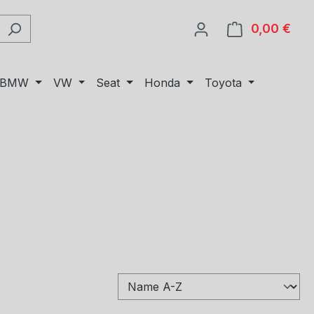
0,00 €
Ware
BMW
VW
Seat
Honda
Toyota