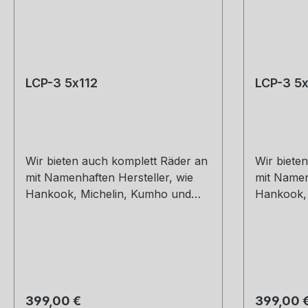
LCP-3 5x112
LCP-3 5x
Wir bieten auch komplett Räder an
Wir biete
mit Namenhaften Hersteller, wie
mit Namen
Hankook, Michelin, Kumho und
Hankook, 
Co. Montage und Versand.
Co. Monta
Schreibt uns gerne an. 8,5 x 19
Schreibt u
ET30,32,42 9,5 x 19 ET40
ET30,32,4
Regulärer Preis:
Regulärer
399,00 €
399,00 