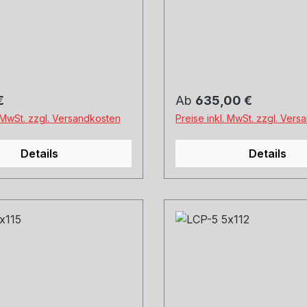
Michelin, Kumho und
Hankook, Michelin, Kum
ge und Versand.
Co. Montage und Versan
uns gerne an.
Schreibt uns gerne an.
 Preis:
Regulärer Preis:
€
Ab
635,00 €
. MwSt. zzgl. Versandkosten
Preise inkl. MwSt. zzgl. Ver
Details
Details