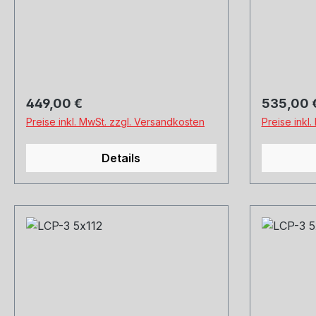
Hankook, Michelin, Kumho und
Hankook, 
Co. Montage und Versand.
Co. Monta
Schreibt uns gerne an.
Schreibt 
Regulärer Preis:
Regulärer
449,00 €
535,00 
Preise inkl. MwSt. zzgl. Versandkosten
Preise inkl
Details