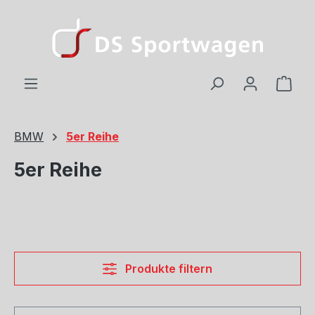
Zum Hauptinhalt springen
Ware
BMW
5er Reihe
5er Reihe
Produkte filtern