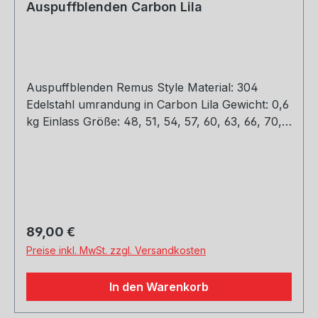
Auspuffblenden Carbon Lila
Auspuffblenden Remus Style Material: 304
Edelstahl umrandung in Carbon Lila Gewicht: 0,6
kg Einlass Größe: 48, 51, 54, 57, 60, 63, 66, 70,
73, 76 mm Outlet Größe: 89, 101, mm Die länge
über: 175mm Paket enthält: 1 Stück Bitte bei der
Bestellung mit angeben welche Größe
erwünscht
Regulärer Preis:
89,00 €
Preise inkl. MwSt. zzgl. Versandkosten
In den Warenkorb