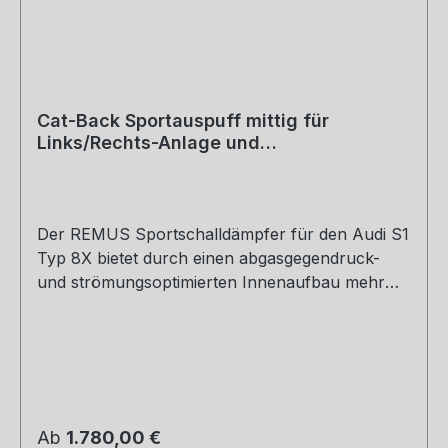
Cat-Back Sportauspuff mittig für
Links/Rechts-Anlage und
Vorschalldämpfer mit 2 integrierten
Klappen
Der REMUS Sportschalldämpfer für den Audi S1
Typ 8X bietet durch einen abgasgegendruck-
und strömungsoptimierten Innenaufbau mehr
Leistung und Drehmoment gegenüber dem
Serienschalldämpfer. Geringeres Gewicht und
vor allem der bekannt sonore REMUS Sound
sind weitere Features, welche den REMUS
Sportschalldämpfer deutlich von den
Serienprodukten unterscheiden.Der im
Regulärer Preis:
Ab
1.780,00 €