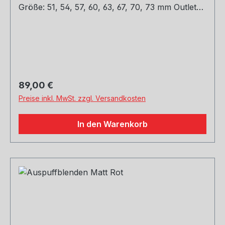
Größe: 51, 54, 57, 60, 63, 67, 70, 73 mm Outlet
Größe: 76, 89, 101, mm Die länge über: 175MM
Paket Enthalten: 1 Stück Bitte bei der Bestellung
mit angeben welche Größe erwünscht.
Regulärer Preis:
89,00 €
Preise inkl. MwSt. zzgl. Versandkosten
In den Warenkorb