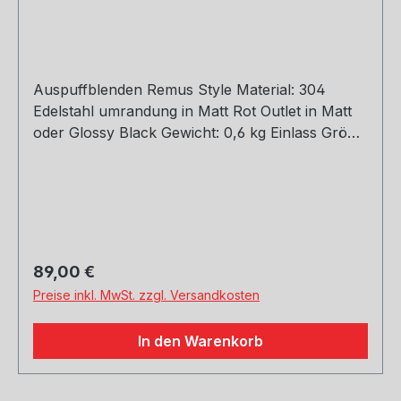
Auspuffblenden Remus Style Material: 304
Edelstahl umrandung in Matt Rot Outlet in Matt
oder Glossy Black Gewicht: 0,6 kg Einlass Größe:
45, 51, 54, 57, 60, 63, 66, 70, 73, 76 mm Outlet
Größe: 105 mm Die länge über: 175mm Paket
enthält: 1 Stück Bitte bei der Bestellung mit
angeben welche Größe erwünscht
Regulärer Preis:
89,00 €
Preise inkl. MwSt. zzgl. Versandkosten
In den Warenkorb