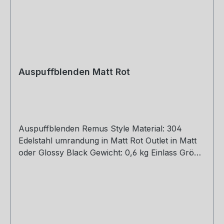
Auspuffblenden Matt Rot
Auspuffblenden Remus Style Material: 304
Edelstahl umrandung in Matt Rot Outlet in Matt
oder Glossy Black Gewicht: 0,6 kg Einlass Größe:
48, 51, 54, 57, 60, 63, 67, 70, 73, 76 mm Outlet
Größe: 105 mm Die länge über: 175mm Paket
enthält: 1 Stück Bitte bei der Bestellung mit
angeben welche Größe erwünscht