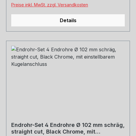
Lieferumfang enthaltene Stellmotor sorgt in
Preise inkl. MwSt. zzgl. Versandkosten
Kombination mit der Serienelektronik des
Fahrzeuges für die exakte Ansteuerung der
Details
unterschiedlichen Klappenpositionen.Serienrohr
Ø 65 mmREMUS Rohr Ø 70 mmCat-Back-
Anlage: Sportschalldämpfer 045015 1500 in
Verbindung mit Vorschalldämpfer 045015 0300.
Kein Beschneiden der Serienanlage notwendig!
Endrohr-Set 4 Endrohre Ø 102 mm schräg,
straight cut, Black Chrome, mit