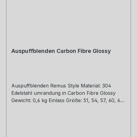
Auspuffblenden Carbon Fibre Glossy
Auspuffblenden Remus Style Material: 304
Edelstahl umrandung in Carbon Fibre Glossy
Gewicht: 0,6 kg Einlass Größe: 51, 54, 57, 60, 63,
67, 77 mm Outlet Größe: 76, 89, 101, 114 mm Die
länge über: 175mm Paket enthält: 1 Stück Bitte
bei der Bestellung mit angeben welche Größe
erwünscht