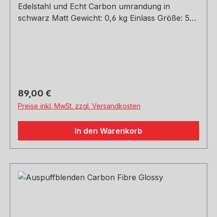
Edelstahl und Echt Carbon umrandung in
schwarz Matt Gewicht: 0,6 kg Einlass Größe: 51,
54, 60, 63, 67, 70, 73, 76 mm Outlet Größe: 76,
89, 101, 114 mm Die länge über: 175mm Paket
enthält: 1 Stück Bitte bei der Bestellung mit
angeben welche Größe erwünscht
Regulärer Preis:
89,00 €
Preise inkl. MwSt. zzgl. Versandkosten
In den Warenkorb