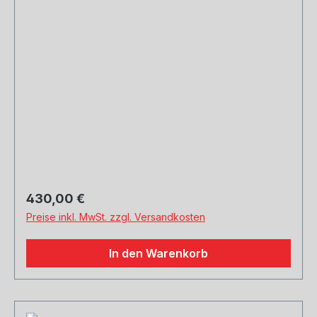
einstellbarem Kugelanschluss
Regulärer Preis:
430,00 €
Preise inkl. MwSt. zzgl. Versandkosten
In den Warenkorb