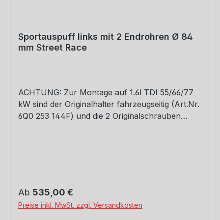
Sportauspuff links mit 2 Endrohren Ø 84
mm Street Race
ACHTUNG: Zur Montage auf 1.6l TDI 55/66/77
kW sind der Originalhalter fahrzeugseitig (Art.Nr.
6Q0 253 144F) und die 2 Originalschrauben
(Art.Nr. N0195269) zu verwenden. Bei 1.2l TFSI
muss die Heckschürze nachgeschnitten werden!
Das REMUS Street Race Endrohr überzeugt auf
den ersten Blick durch sehr hochwertige Optik.
Das Doppel- oder Singleendrohr ist eine
Verbundkonstruktion aus gebürstetem Edelstahl
Regulärer Preis:
Ab
535,00 €
und Carbon. Dabei wird in der Produktion die
Preise inkl. MwSt. zzgl. Versandkosten
Carboninnenhülse in den lasergeschnittenen