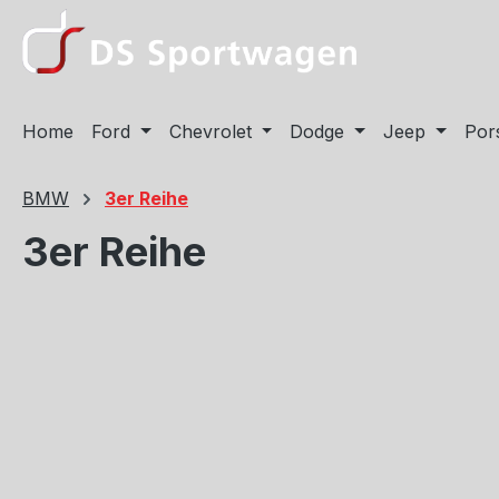
m Hauptinhalt springen
Zur Suche springen
Zur Hauptnavigation springen
Home
Ford
Chevrolet
Dodge
Jeep
Por
BMW
3er Reihe
3er Reihe