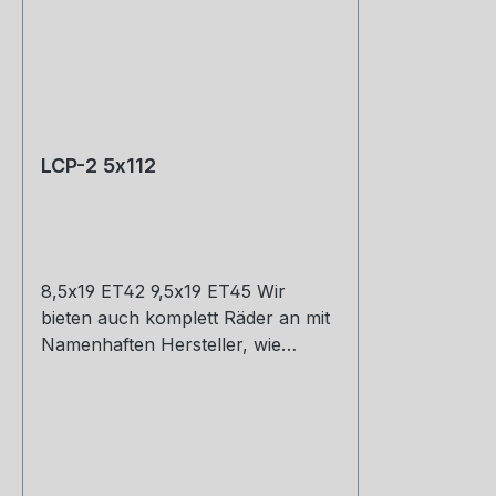
LCP-2 5x112
8,5x19 ET42 9,5x19 ET45 Wir
bieten auch komplett Räder an mit
Namenhaften Hersteller, wie
Hankook, Michelin, Kumho und
Co. Montage und Versand.
Schreibt uns gerne an.