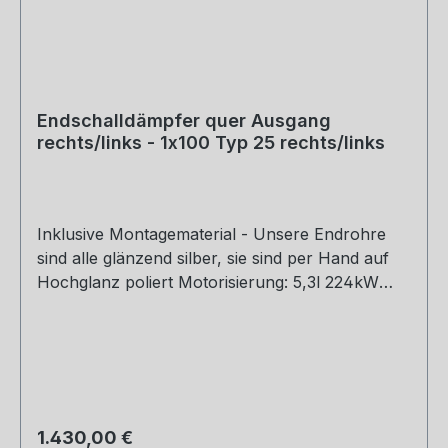
Endschalldämpfer quer Ausgang
rechts/links - 1x100 Typ 25 rechts/links
Inklusive Montagematerial - Unsere Endrohre
sind alle glänzend silber, sie sind per Hand auf
Hochglanz poliert Motorisierung: 5,3l 224kW
Hinweis: Nur als Komplettanlage mit HU011010-
VSD verbaubar Dieser Artikel ist nicht für die
Nutzung im öffentlichen Straßenverkehr zulässig
- Einsatz nur für Rennsportzwecke!
Rohrquerschnitt: 70mm Genehmigung: ohne
Gutachten (nicht im Bereich der StVZO
Regulärer Preis:
1.430,00 €