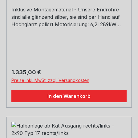
Inklusive Montagematerial - Unsere Endrohre
sind alle glänzend silber, sie sind per Hand auf
Hochglanz poliert Motorisierung: 6,2l 289kW
Baujahr: ab 2008 Hinweis: Dieser Artikel ist nicht
für die Nutzung im öffentlichen Straßenverkehr
zulässig - Einsatz nur für Rennsportzwecke!
Rohrquerschnitt: 76/ 2x63,5mm Genehmigung:
ohne Gutachten (nicht im Bereich der StVZO
zugelassen)
Regulärer Preis:
1.335,00 €
Preise inkl. MwSt. zzgl. Versandkosten
In den Warenkorb