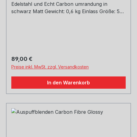
Edelstahl und Echt Carbon umrandung in
schwarz Matt Gewicht: 0,6 kg Einlass Größe: 51,
54, 60, 63, 67, 70, 73, 76 mm Outlet Größe: 76,
89, 101, 114 mm Die länge über: 175mm Paket
enthält: 1 Stück Bitte bei der Bestellung mit
angeben welche Größe erwünscht
Regulärer Preis:
89,00 €
Preise inkl. MwSt. zzgl. Versandkosten
In den Warenkorb