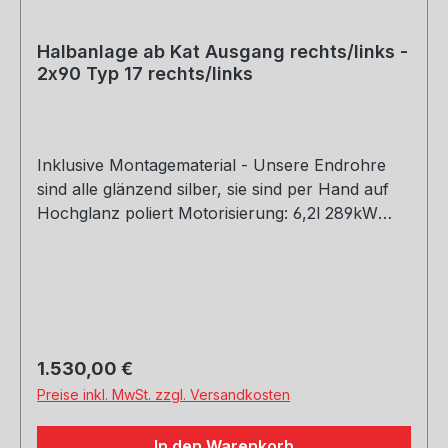
Halbanlage ab Kat Ausgang rechts/links -
2x90 Typ 17 rechts/links
Inklusive Montagematerial - Unsere Endrohre
sind alle glänzend silber, sie sind per Hand auf
Hochglanz poliert Motorisierung: 6,2l 289kW
Baujahr: ab 2008 Hinweis: Dieser Artikel ist nicht
für die Nutzung im öffentlichen Straßenverkehr
zulässig - Einsatz nur für Rennsportzwecke!
Rohrquerschnitt: 76/ 2x63,5mm Genehmigung:
ohne Gutachten (nicht im Bereich der StVZO
zugelassen)
Regulärer Preis:
1.530,00 €
Preise inkl. MwSt. zzgl. Versandkosten
In den Warenkorb