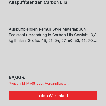
Auspuffblenden Carbon Lila
Auspuffblenden Remus Style Material: 304
Edelstahl umrandung in Carbon Lila Gewicht: 0,6
kg Einlass Größe: 48, 51, 54, 57, 60, 63, 66, 70,
73, 76 mm Outlet Größe: 89, 101, mm Die länge
über: 175mm Paket enthält: 1 Stück Bitte bei der
Bestellung mit angeben welche Größe
erwünscht
Regulärer Preis:
89,00 €
Preise inkl. MwSt. zzgl. Versandkosten
In den Warenkorb