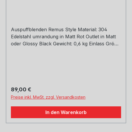
Auspuffblenden Remus Style Material: 304
Edelstahl umrandung in Matt Rot Outlet in Matt
oder Glossy Black Gewicht: 0,6 kg Einlass Größe:
48, 51, 54, 57, 60, 63, 67, 70, 73, 76 mm Outlet
Größe: 105 mm Die länge über: 175mm Paket
enthält: 1 Stück Bitte bei der Bestellung mit
angeben welche Größe erwünscht
Regulärer Preis:
89,00 €
Preise inkl. MwSt. zzgl. Versandkosten
In den Warenkorb