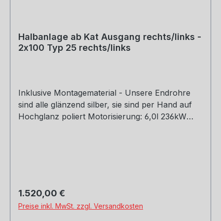
Halbanlage ab Kat Ausgang rechts/links -
2x100 Typ 25 rechts/links
Inklusive Montagematerial - Unsere Endrohre
sind alle glänzend silber, sie sind per Hand auf
Hochglanz poliert Motorisierung: 6,0l 236kW
Rohrquerschnitt: 2x70mm Genehmigung:
Teilegutachten (eintragungspflichtig)
Regulärer Preis:
1.520,00 €
Preise inkl. MwSt. zzgl. Versandkosten