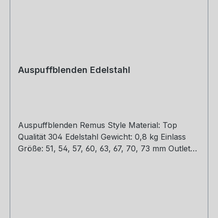
Auspuffblenden Edelstahl
Auspuffblenden Remus Style Material: Top
Qualität 304 Edelstahl Gewicht: 0,8 kg Einlass
Größe: 51, 54, 57, 60, 63, 67, 70, 73 mm Outlet
Größe: 76, 89, 101, mm Die länge über: 175MM
Paket Enthalten: 1 Stück Bitte bei der Bestellung
mit angeben welche Größe erwünscht.