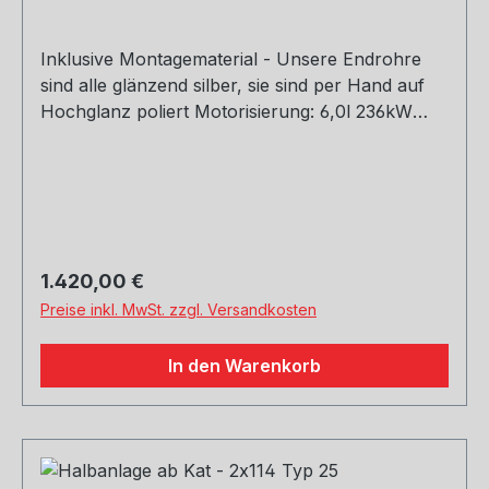
Inklusive Montagematerial - Unsere Endrohre
sind alle glänzend silber, sie sind per Hand auf
Hochglanz poliert Motorisierung: 6,0l 236kW
Rohrquerschnitt: 2x70mm Genehmigung:
Teilegutachten (eintragungspflichtig)
Regulärer Preis:
1.420,00 €
Preise inkl. MwSt. zzgl. Versandkosten
In den Warenkorb