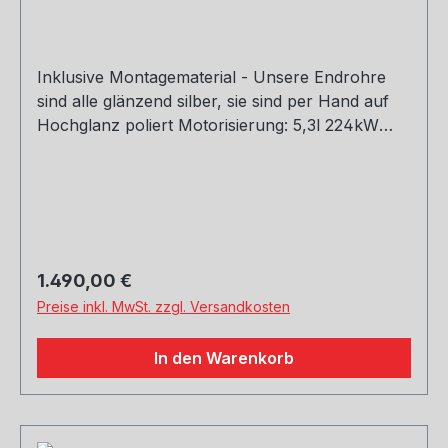
Inklusive Montagematerial - Unsere Endrohre
sind alle glänzend silber, sie sind per Hand auf
Hochglanz poliert Motorisierung: 5,3l 224kW
Hinweis: Nur als Komplettanlage mit HU011010-
VSD verbaubar Dieser Artikel ist nicht für die
Nutzung im öffentlichen Straßenverkehr zulässig
- Einsatz nur für Rennsportzwecke!
Rohrquerschnitt: 70mm Genehmigung: ohne
Gutachten (nicht im Bereich der StVZO
Regulärer Preis:
1.490,00 €
zugelassen)
Preise inkl. MwSt. zzgl. Versandkosten
In den Warenkorb