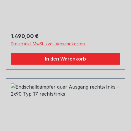
HU011000-VSD verbaubar! Rohrquerschnitt:
70mm Genehmigung: Teilegutachten
(eintragungspflichtig)
Regulärer Preis:
1.490,00 €
Preise inkl. MwSt. zzgl. Versandkosten
In den Warenkorb