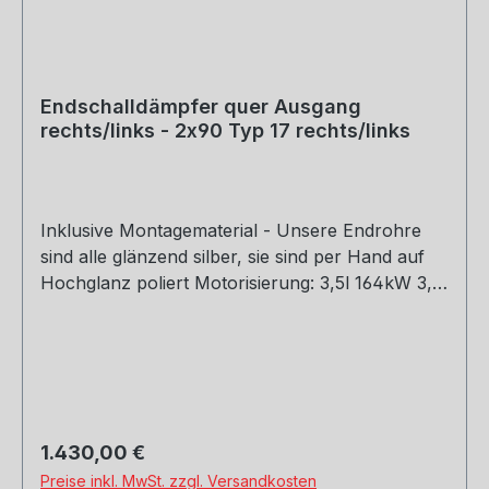
Endschalldämpfer quer Ausgang
rechts/links - 2x90 Typ 17 rechts/links
Inklusive Montagematerial - Unsere Endrohre
sind alle glänzend silber, sie sind per Hand auf
Hochglanz poliert Motorisierung: 3,5l 164kW 3,7l
180kW Hinweis: Nur als Komplettanlage mit
HU011000-VSD verbaubar! Rohrquerschnitt:
70mm Genehmigung: Teilegutachten
(eintragungspflichtig)
Regulärer Preis:
1.430,00 €
Preise inkl. MwSt. zzgl. Versandkosten