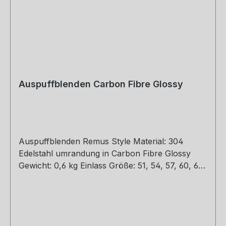
Auspuffblenden Carbon Fibre Glossy
Auspuffblenden Remus Style Material: 304
Edelstahl umrandung in Carbon Fibre Glossy
Gewicht: 0,6 kg Einlass Größe: 51, 54, 57, 60, 63,
67, 77 mm Outlet Größe: 76, 89, 101, 114 mm Die
länge über: 175mm Paket enthält: 1 Stück Bitte
bei der Bestellung mit angeben welche Größe
erwünscht