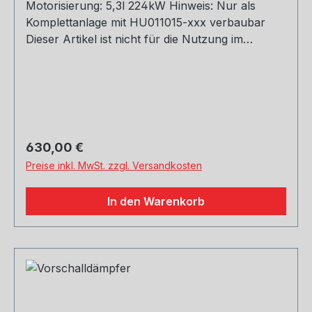
Motorisierung: 5,3l 224kW Hinweis: Nur als
Komplettanlage mit HU011015-xxx verbaubar
Dieser Artikel ist nicht für die Nutzung im
öffentlichen Straßenverkehr zulässig - Einsatz
nur für Rennsportzwecke! Rohrquerschnitt:
70mm Genehmigung: ohne Gutachten (nicht im
Bereich der StVZO zugelassen)
Regulärer Preis:
630,00 €
Preise inkl. MwSt. zzgl. Versandkosten
In den Warenkorb