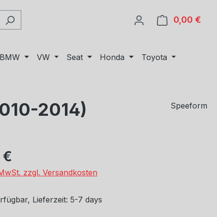
0,00 €
Ware
BMW
VW
Seat
Honda
Toyota
010-2014)
Speeform
eis:
 €
. MwSt. zzgl. Versandkosten
fügbar, Lieferzeit: 5-7 days