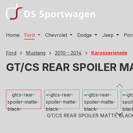
m Hauptinhalt springen
Zur Suche springen
Zur Hauptnavigation springen
Home
Ford
Chevrolet
Dodge
Jeep
Por
Ford
Mustang
2010 - 2014
Karosserieteile
GT/CS REAR SPOILER M
Bildergalerie überspringen