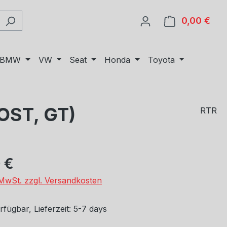
0,00 €
Ware
BMW
VW
Seat
Honda
Toyota
OST, GT)
RTR
eis:
 €
. MwSt. zzgl. Versandkosten
fügbar, Lieferzeit: 5-7 days