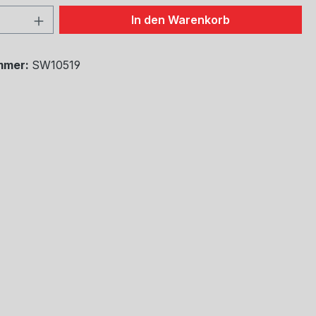
 Anzahl: Gib den gewünschten Wert ein 
In den Warenkorb
mmer:
SW10519