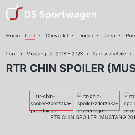
m Hauptinhalt springen
Zur Suche springen
Zur Hauptnavigation springen
Home
Ford
Chevrolet
Dodge
Jeep
Por
Ford
Mustang
2018 - 2023
Karosserieteile
RTR CHIN SPOILER (MU
Bildergalerie überspringen