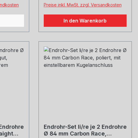
REMUS
sandkosten
Preise inkl. MwSt. zzgl. Versandkosten
lich von
In den Warenkorb
eferumfang
gt in
hrzeuges
ng der
nrohr Ø 65
mCat-
ldämpfer
ng mit
5 0300.
rienanlage
 Endrohre
Endrohr-Set li/re je 2 Endrohre
aight
Ø 84 mm Carbon Race,