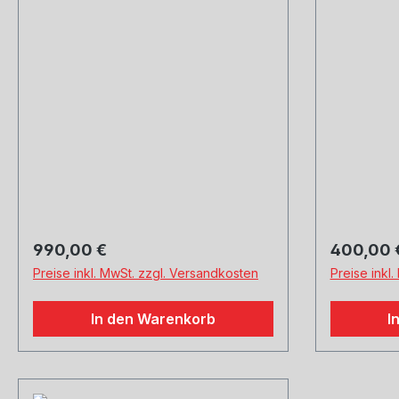
Innenaufbau Titan, mit
einstell
einstellbarem Kugelan
Regulärer Preis:
Regulärer
990,00 €
400,00 
Preise inkl. MwSt. zzgl. Versandkosten
Preise inkl
In den Warenkorb
I