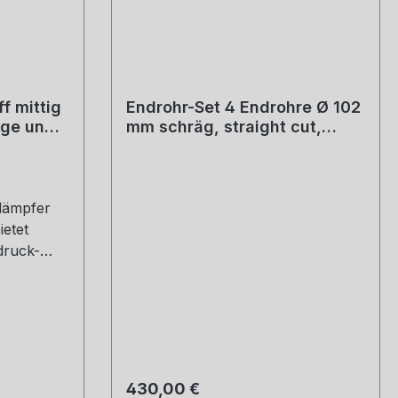
f mittig
Endrohr-Set 4 Endrohre Ø 102
age und
mm schräg, straight cut,
 2
Black Chrome, mit
einstellbarem Kugelanschluss
dämpfer
ietet
druck-
n
ung und
 dem
ingeres
er bekannt
d weitere
Regulärer Preis:
430,00 €