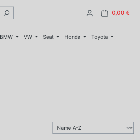
0,00 €
Ware
BMW
VW
Seat
Honda
Toyota