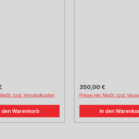
barem Kugelanschluss
gut, verchromt, mit
einstellbarem Kugela
 Preis:
Regulärer Preis:
€
350,00 €
. MwSt. zzgl. Versandkosten
Preise inkl. MwSt. zzgl. Ver
n den Warenkorb
In den Warenko