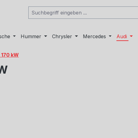
sche
Hummer
Chrysler
Mercedes
Audi
o 170 kW
kW