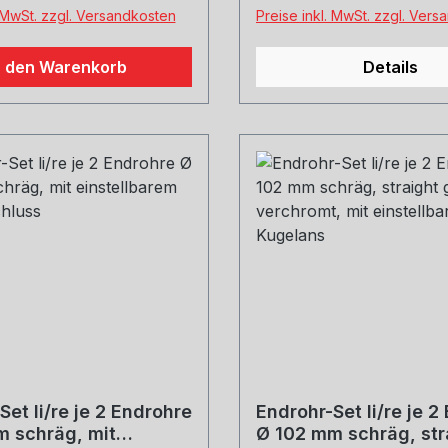
welche Größe erwünscht
Features, welche den 
. MwSt. zzgl. Versandkosten
Preise inkl. MwSt. zzgl. Ver
Sportschalldämpfer deut
den Serienprodukten
n den Warenkorb
Details
unterscheiden.Der im Li
enthaltene Stellmotor sor
Kombination mit der
Serienelektronik des Fa
für die exakte Ansteueru
unterschiedlichen
Klappenpositionen.Serie
mmREMUS Rohr Ø 70 m
Back-Anlage: Sportschal
045015 1500 in Verbindu
Vorschalldämpfer 04501
Kein Beschneiden der Se
notwendig!
Set li/re je 2 Endrohre
Endrohr-Set li/re je 2
 schräg, mit
Ø 102 mm schräg, str