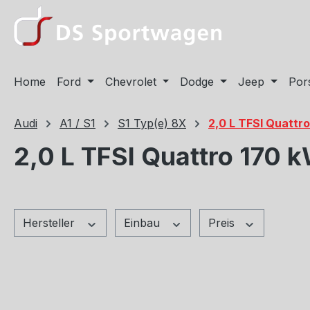
m Hauptinhalt springen
Zur Suche springen
Zur Hauptnavigation springen
Home
Ford
Chevrolet
Dodge
Jeep
Por
Audi
A1 / S1
S1 Typ(e) 8X
2,0 L TFSI Quattr
2,0 L TFSI Quattro 170 
Hersteller
Einbau
Preis