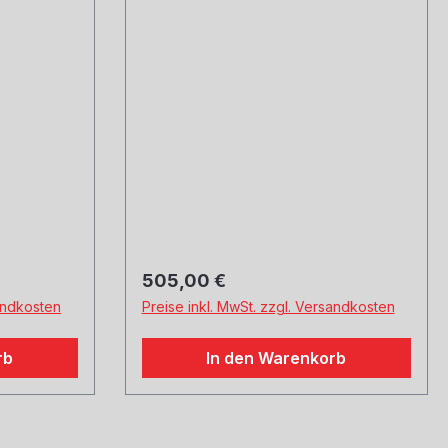
poliert, mit einstellbarem
ns
Kugelanschluss
Regulärer Preis:
505,00 €
sandkosten
Preise inkl. MwSt. zzgl. Versandkosten
rb
In den Warenkorb