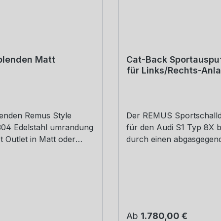
blenden Matt
Cat-Back Sportauspuf
für Links/Rechts-Anl
Vorschalldämpfer mit
integrierten Klappen
enden Remus Style
Der REMUS Sportschall
 304 Edelstahl umrandung
für den Audi S1 Typ 8X b
t Outlet in Matt oder
durch einen abgasgegen
ack Gewicht: 0,6 kg
und strömungsoptimierte
öße: 45, 51, 54, 57, 60,
Innenaufbau mehr Leist
0, 73, 76 mm Outlet
Drehmoment gegenüber
5 mm Die länge über:
Serienschalldämpfer. Ger
et enthält: 1 Stück Bitte
Gewicht und vor allem d
estellung mit angeben
sonore REMUS Sound sin
 Preis:
Regulärer Preis:
Ab
1.780,00 €