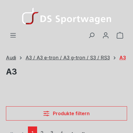
Zum Hauptinhalt springen
Ware
Audi
A3 / A3 e-tron / A3 g-tron / S3 / RS3
A3
A3
Produkte filtern
Seite
Seite
Seite
Seite
1
2
3
4