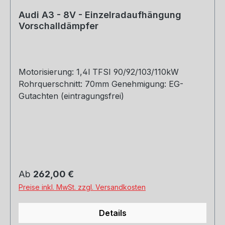
Audi A3 - 8V - Einzelradaufhängung
Vorschalldämpfer
Motorisierung: 1,4l TFSI 90/92/103/110kW
Rohrquerschnitt: 70mm Genehmigung: EG-
Gutachten (eintragungsfrei)
Regulärer Preis:
Ab
262,00 €
Preise inkl. MwSt. zzgl. Versandkosten
Details