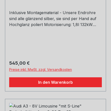
Inklusive Montagematerial - Unsere Endrohre
sind alle glänzend silber, sie sind per Hand auf
Hochglanz poliert Motorisierung: 1,8l 132kW
Baujahr: ab 2012 Rohrquerschnitt: 70mm
Genehmigung: EG-Gutachten (eintragungsfrei)
Regulärer Preis:
545,00 €
Preise inkl. MwSt. zzgl. Versandkosten
In den Warenkorb