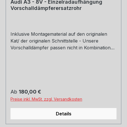
Audi A3 - 8V - Einzelradaufhängung
Vorschalldämpferersatzrohr
Inklusive Montagematerial auf den originalen
Kat/ der originalen Schnittstelle - Unsere
Vorschalldämpfer passen nicht in Kombination
mit dem Originalendschalldämpfer - Auf Anfrage
kann im Ausnahmefall das Zubehör für die
Montage an einen anderen Endschalldämpfer
dazu bestellt werden. Motorisierung: 1,4l TFSI
90/92/103/110kW Hinweis: Dieser Artikel ist nicht
für die Nutzung im öffentlichen Straßenverkehr
Regulärer Preis:
Ab
180,00 €
zulässig - Einsatz nur für Rennsportzwecke!
Preise inkl. MwSt. zzgl. Versandkosten
Rohrquerschnitt: 70mm Genehmigung: ohne
Gutachten (nicht im Bereich der StVZO
Details
zugelassen)