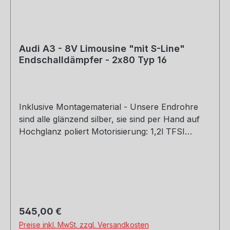
Audi A3 - 8V Limousine "mit S-Line"
Endschalldämpfer - 2x80 Typ 16
Inklusive Montagematerial - Unsere Endrohre
sind alle glänzend silber, sie sind per Hand auf
Hochglanz poliert Motorisierung: 1,2l TFSI
77/81kW 1,4l TFSI 90/92/103/110kW 1,6l TDI
81/85kW 2,0l TDI 81/105/110kW Baujahr: ab 2012
Rohrquerschnitt: 70mm Genehmigung: EG-
Gutachten (eintragungsfrei)
Regulärer Preis:
545,00 €
Preise inkl. MwSt. zzgl. Versandkosten