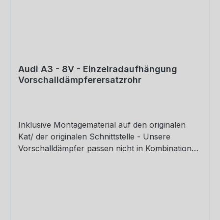
Audi A3 - 8V - Einzelradaufhängung
Vorschalldämpferersatzrohr
Inklusive Montagematerial auf den originalen
Kat/ der originalen Schnittstelle - Unsere
Vorschalldämpfer passen nicht in Kombination
mit dem Originalendschalldämpfer - Auf Anfrage
kann im Ausnahmefall das Zubehör für die
Montage an einen anderen Endschalldämpfer
dazu bestellt werden. Motorisierung: 1,4l TFSI
90/92/103/110kW Hinweis: Dieser Artikel ist nicht
für die Nutzung im öffentlichen Straßenverkehr