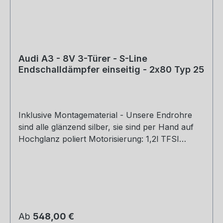
Audi A3 - 8V 3-Türer - S-Line
Endschalldämpfer einseitig - 2x80 Typ 25
Inklusive Montagematerial - Unsere Endrohre
sind alle glänzend silber, sie sind per Hand auf
Hochglanz poliert Motorisierung: 1,2l TFSI
77/81kW 1,4l TFSI 90/92/103/110kW 1,6l TDI
81/85kW 2,0l TDI 81/105/110kW Baujahr: ab 2012
Hinweis: Passend an S-Line Stoßstange
Rohrquerschnitt: 70mm Genehmigung: EG-
Gutachten (eintragungsfrei)
Regulärer Preis:
Ab
548,00 €