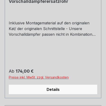
Vorschalldämpferersatzrohr
Inklusive Montagematerial auf den originalen
Kat/ der originalen Schnittstelle - Unsere
Vorschalldämpfer passen nicht in Kombination
mit dem Originalendschalldämpfer - Auf Anfrage
kann im Ausnahmefall das Zubehör für die
Montage an einen anderen Endschalldämpfer
dazu bestellt werden. Motorisierung: 1,8l 132kW
Hinweis: Dieser Artikel ist nicht für die Nutzung
im öffentlichen Straßenverkehr zulässig - Einsatz
Regulärer Preis:
Ab
174,00 €
nur für Rennsportzwecke! Rohrquerschnitt:
Preise inkl. MwSt. zzgl. Versandkosten
70mm Genehmigung: ohne Gutachten (nicht im
Bereich der StVZO zugelassen)
Details