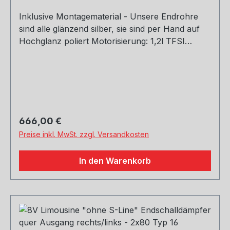
Inklusive Montagematerial - Unsere Endrohre
sind alle glänzend silber, sie sind per Hand auf
Hochglanz poliert Motorisierung: 1,2l TFSI
77/81kW 1,4l TFSI 90/92/103/110kW 1,6l TDI
81/85kW 2,0l TDI 81/105/110kW Baujahr: ab 2012
Hinweis: Stoßstange muss ausgeschnitten
werden (modellabhängig) Rohrquerschnitt:
70mm Genehmigung: EG-Gutachten
(eintragungsfrei)
Regulärer Preis:
666,00 €
Preise inkl. MwSt. zzgl. Versandkosten
In den Warenkorb