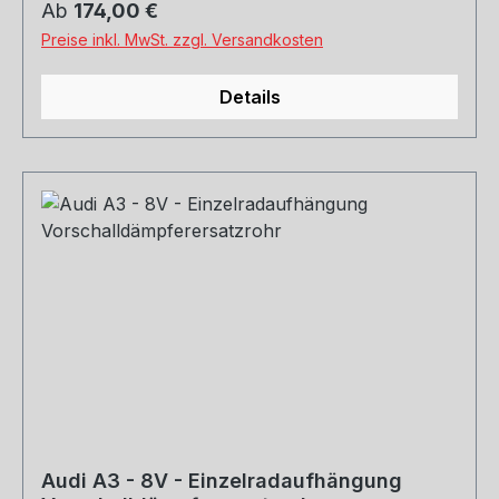
Regulärer Preis:
Ab
174,00 €
zulässig - Einsatz nur für Rennsportzwecke!
Preise inkl. MwSt. zzgl. Versandkosten
Rohrquerschnitt: 70mm Genehmigung: ohne
Gutachten (nicht im Bereich der StVZO
Details
zugelassen)
Audi A3 - 8V - Einzelradaufhängung