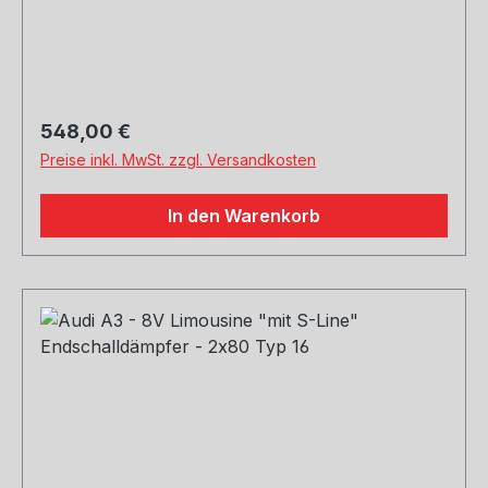
Stoßstange Rohrquerschnitt: 70mm
Genehmigung: EG-Gutachten (eintragungsfrei)
Regulärer Preis:
548,00 €
Preise inkl. MwSt. zzgl. Versandkosten
In den Warenkorb