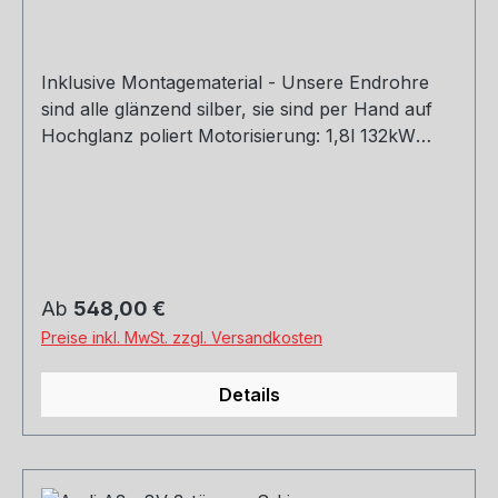
Inklusive Montagematerial - Unsere Endrohre
sind alle glänzend silber, sie sind per Hand auf
Hochglanz poliert Motorisierung: 1,8l 132kW
Baujahr: ab 2012 Hinweis: Passend an S-Line
Stoßstange Rohrquerschnitt: 70mm
Genehmigung: EG-Gutachten (eintragungsfrei)
Regulärer Preis:
Ab
548,00 €
Preise inkl. MwSt. zzgl. Versandkosten
Details