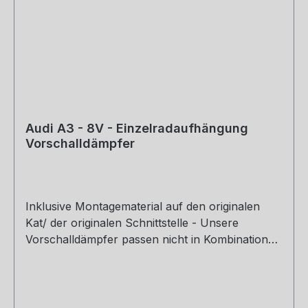
Audi A3 - 8V - Einzelradaufhängung
Vorschalldämpfer
Inklusive Montagematerial auf den originalen
Kat/ der originalen Schnittstelle - Unsere
Vorschalldämpfer passen nicht in Kombination
mit dem Originalendschalldämpfer - Auf Anfrage
kann im Ausnahmefall das Zubehör für die
Montage an einen anderen Endschalldämpfer
dazu bestellt werden. Motorisierung: 1,8l 132kW