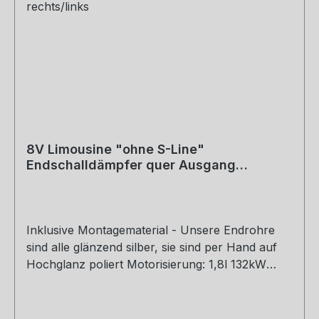
8V Limousine "ohne S-Line"
Endschalldämpfer quer Ausgang
rechts/links - 2x80 Typ 16 rechts/links
Inklusive Montagematerial - Unsere Endrohre
sind alle glänzend silber, sie sind per Hand auf
Hochglanz poliert Motorisierung: 1,8l 132kW
Baujahr: ab 2012 Rohrquerschnitt: 70mm
Genehmigung: EG-Gutachten (eintragungsfrei)