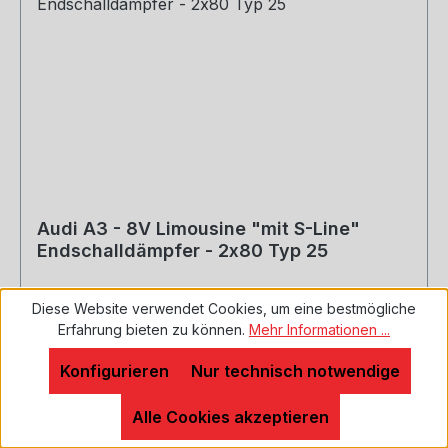
Audi A3 - 8V Limousine "mit S-Line"
Endschalldämpfer - 2x80 Typ 25
Diese Website verwendet Cookies, um eine bestmögliche
Erfahrung bieten zu können.
Mehr Informationen ...
Inklusive Montagematerial - Unsere Endrohre
sind alle glänzend silber, sie sind per Hand auf
Konfigurieren
Nur technisch notwendige
Hochglanz poliert Motorisierung: 1,2l TFSI
77/81kW 1,4l TFSI 90/92/103/110kW 1,6l TDI
Alle Cookies akzeptieren
81/85kW 2,0l TDI 81/105/110kW Baujahr: ab 2012