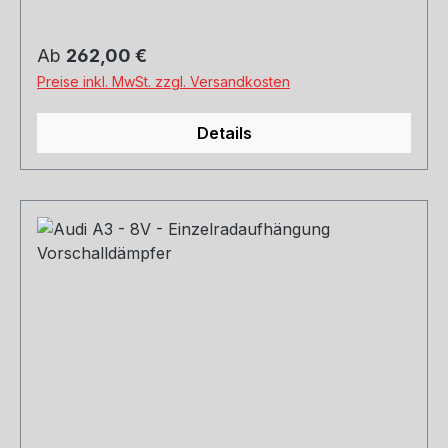
Rohrquerschnitt: 70mm Genehmigung: EG-
Gutachten (eintragungsfrei)
Regulärer Preis:
Ab
262,00 €
Preise inkl. MwSt. zzgl. Versandkosten
Details