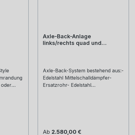
Axle-Back-Anlage
links/rechts quad und
Mittelschalldämpfer-
Ersatzrohr (wählbare
Endrohre), inkl. EG
tyle
Axle-Back-System bestehend aus:-
 umrandung
Edelstahl Mittelschalldämpfer-
t oder
Ersatzrohr- Edelstahl
6 kg
Sportschalldämpfer links und
 57, 60,
Sportschalldämpfer rechts, mit
tlet
integrierten Klappen- wählbare
 über:
Endrohre- Serienrohr Ø 65 mm,
tück Bitte
REMUS Rohr Ø 70 mmACHTUNG:
ngeben
Kein Beschneiden der Serienanlage
Regulärer Preis:
Ab
2.580,00 €