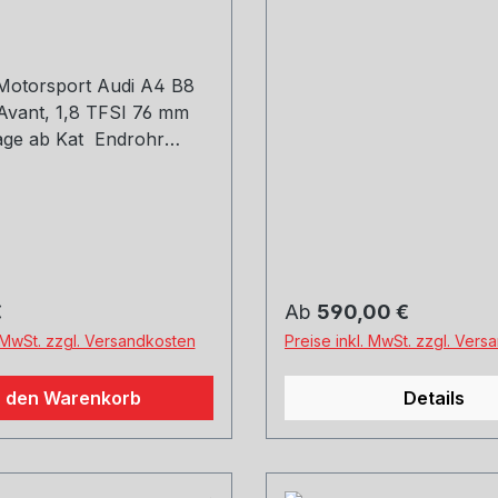
Ersatzrohr, inkl. EG-
Genehmigung nur in
Verbindung mit 0470
0500LR,
 Motorsport Audi A4 B8
vant, 1,8 TFSI 76 mm
age ab Kat Endrohr
 ER-57
 Preis:
Regulärer Preis:
€
Ab
590,00 €
. MwSt. zzgl. Versandkosten
Preise inkl. MwSt. zzgl. Ver
n den Warenkorb
Details