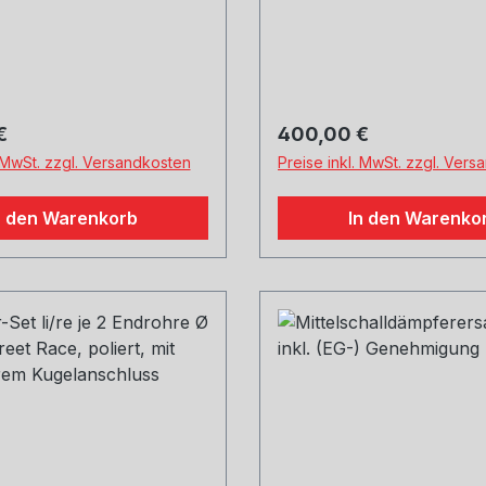
 Preis:
Regulärer Preis:
€
400,00 €
. MwSt. zzgl. Versandkosten
Preise inkl. MwSt. zzgl. Ver
n den Warenkorb
In den Warenko