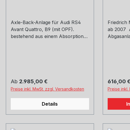
Axle-Back-Anlage für Audi RS4
Friedrich
Avant Quattro, B9 (mit OPF).
ab 2007 A
bestehend aus einem Absorptions-
Abgasanl
Sportschalldämpfer links/rechts
Variante
(mit je einer integrierten Klappe)
und einem von sechs Endrohr-
Sets. Befestigung des
Endschalldämpfers an originalen
Fahrzeugaufhängungspunkten. Die
Regulärer Preis:
Regulärer
Ab
2.985,00 €
616,00 
im Lieferumfang enthaltenen
Preise inkl. MwSt. zzgl. Versandkosten
Preise inkl
Stellmotoren sorgen in
Kombination mit der
Details
I
Serienelektronik des Fahrzeuges
für die exakte Ansteuerung der
unterschiedlichen
Klappenpositionen.