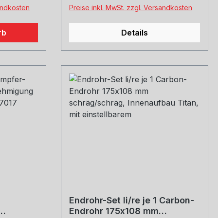
welche Größe erwünscht
notwendig! Kein Beschneiden der
sandkosten
Preise inkl. MwSt. zzgl. Versandkosten
Serienheckschürze notwendig! Die
Ansteuerung der Klappe erfolgt
rb
Details
über die Serienelektronik und den
Serienstellmotor des Fahrzeuges.
Endrohr-Set li/re je 1 Carbon-
Endrohr 175x108 mm