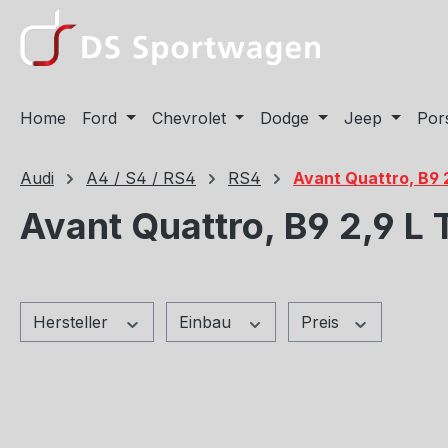
m Hauptinhalt springen
Zur Suche springen
Zur Hauptnavigation springen
Home
Ford
Chevrolet
Dodge
Jeep
Por
Audi
A4 / S4 / RS4
RS4
Avant Quattro, B9 
Avant Quattro, B9 2,9 L
Hersteller
Einbau
Preis