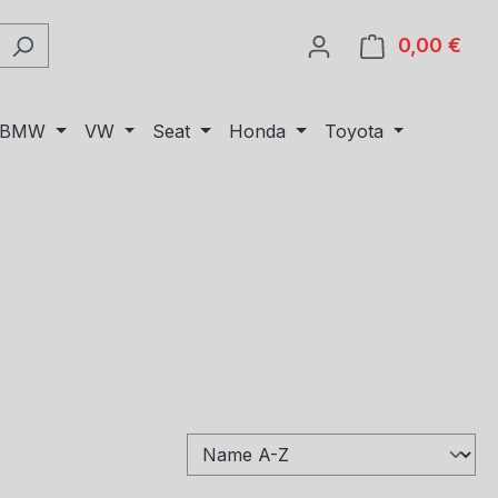
0,00 €
Ware
BMW
VW
Seat
Honda
Toyota