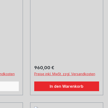
schräg/schräg, Innenaufbau
Titan, mit einstellbarem
17
Regulärer Preis:
960,00 €
sandkosten
Preise inkl. MwSt. zzgl. Versandkosten
In den Warenkorb