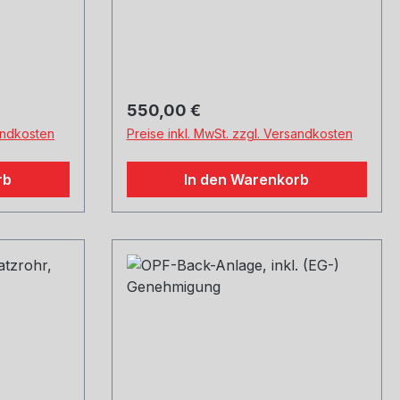
Regulärer Preis:
550,00 €
sandkosten
Preise inkl. MwSt. zzgl. Versandkosten
rb
In den Warenkorb