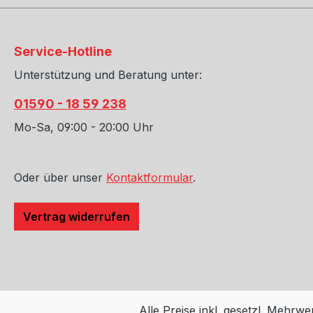
Verbau von REMUS
Teile Nr.:
Sportschalldämpfern, Cat-Back
originale
Systemen und Kat-Ersatzrohren,
Original T
Service-Hotline
die für den Einsatz auf
nötig! Nu
Unterstützung und Beratung unter:
geschlossenen Strecken konzipiert
Die Verwe
wurden, ist es vorteilhaft, ein ECU-
Produkten
01590 - 18 59 238
Remapping durchzuführen, um die
keine EG-
optimale Leistung der Abgasanlage
ist auf öf
Mo-Sa, 09:00 - 20:00 Uhr
auszuschöpfen und ein etwaiges
Geltungs
Aufleuchten der
nicht zul
Motorkontrollleuchte zu
REMUS Sp
Oder über unser
Kontaktformular
.
verhindern.
Back Syst
Ersatzrohr
Vertrag widerrufen
auf gesch
konzipiert
vorteilha
durchzufü
Leistung 
Alle Preise inkl. gesetzl. Mehrwe
auszuschö