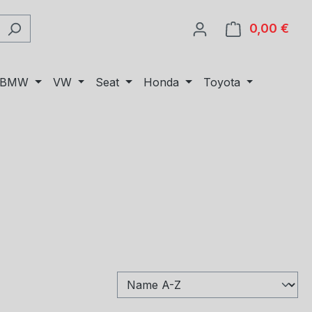
0,00 €
Ware
BMW
VW
Seat
Honda
Toyota