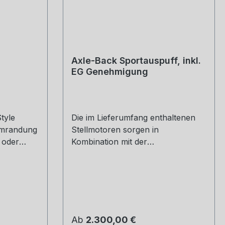
Axle-Back Sportauspuff, inkl.
EG Genehmigung
tyle
Die im Lieferumfang enthaltenen
 umrandung
Stellmotoren sorgen in
t oder
Kombination mit der
6 kg
Serienelektronik des Fahrzeuges
 57, 60,
für die exakte Ansteuerung der
tlet
unterschiedlichen
 über:
Klappenpositionen.Axle-Back-
tück Bitte
Anlage: 048015 0500LR - die
ngeben
Serienanlage muss beschnitten
Regulärer Preis:
Ab
2.300,00 €