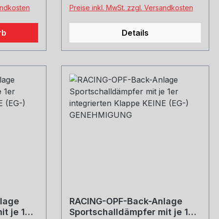
welche Größe erwünscht
werden!
sandkosten
Preise inkl. MwSt. zzgl. Versandkosten
rb
Details
lage
RACING-OPF-Back-Anlage
t je 1er
Sportschalldämpfer mit je 1er