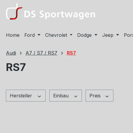
m Hauptinhalt springen
Zur Suche springen
Zur Hauptnavigation springen
Home
Ford
Chevrolet
Dodge
Jeep
Por
Audi
A7 / S7 / RS7
RS7
RS7
Hersteller
Einbau
Preis