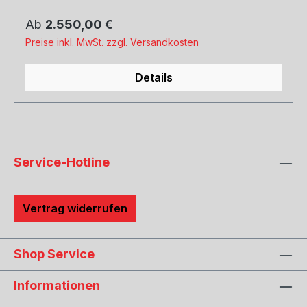
Beschneiden der Serienanlage
notwendig!REMUS Rohr Ø 76 mmSerienrohr Ø
Regulärer Preis:
Ab
2.550,00 €
76 mm
Preise inkl. MwSt. zzgl. Versandkosten
Details
Service-Hotline
Vertrag widerrufen
Shop Service
Informationen