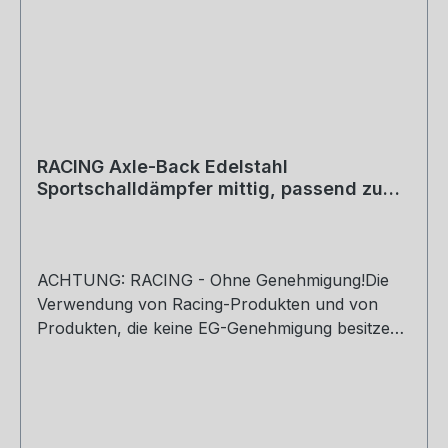
RACING Axle-Back Edelstahl
Sportschalldämpfer mittig, passend zu
den originalen heckintegrierten End
ACHTUNG: RACING - Ohne Genehmigung!Die
Verwendung von Racing-Produkten und von
Produkten, die keine EG-Genehmigung besitzen,
ist auf öffentlichen Straßen bzw. im
Geltungsbereich der STVO/STVZO nicht
zulässig.Die Ansteuerung der Klappen erfolgt
über die Serienelektronik des Fahrzeugs.Kein