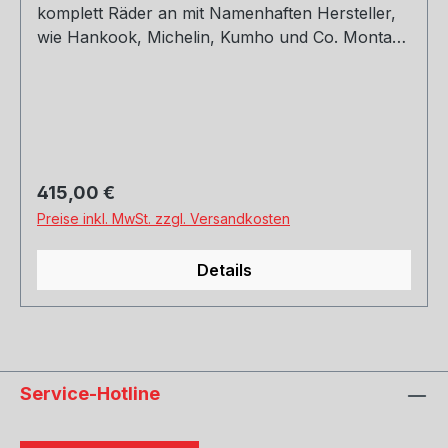
komplett Räder an mit Namenhaften Hersteller,
wie Hankook, Michelin, Kumho und Co. Montage
und Versand. Schreibt uns gerne an.
Regulärer Preis:
415,00 €
Preise inkl. MwSt. zzgl. Versandkosten
Details
Service-Hotline