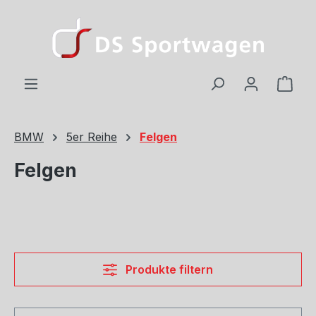
Zum Hauptinhalt springen
Ware
BMW
5er Reihe
Felgen
Felgen
Produkte filtern