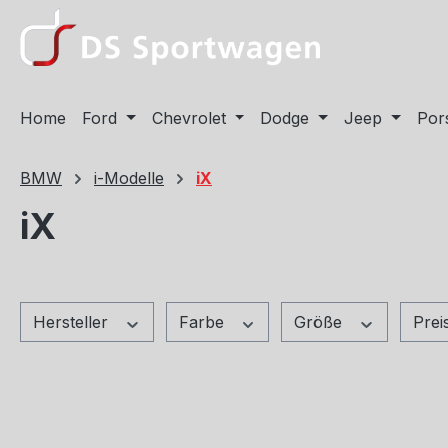
m Hauptinhalt springen
Zur Suche springen
Zur Hauptnavigation springen
Home
Ford
Chevrolet
Dodge
Jeep
Por
BMW
i-Modelle
iX
iX
Hersteller
Farbe
Größe
Prei