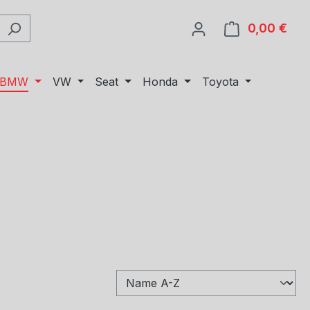
0,00 €
Ware
BMW
VW
Seat
Honda
Toyota