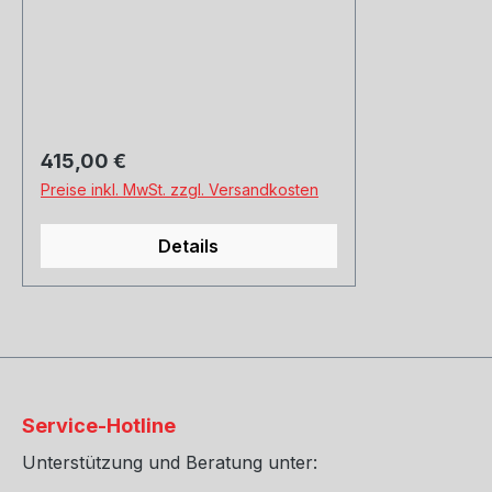
Hankook, Michelin, Kumho und
Co. Montage und Versand.
Schreibt uns gerne an.
Regulärer Preis:
415,00 €
Preise inkl. MwSt. zzgl. Versandkosten
Details
Service-Hotline
Unterstützung und Beratung unter: