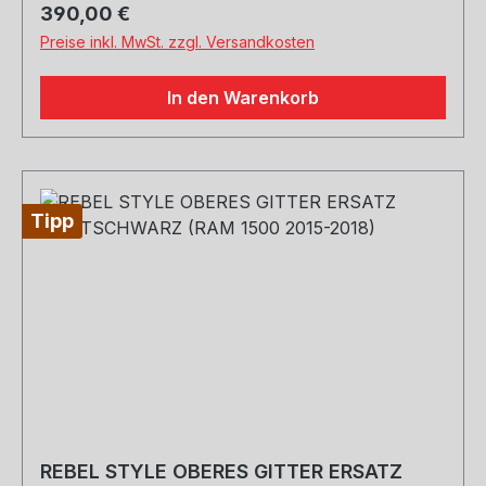
(2) Kotflügelverbreiterungen vorne(2)
Regulärer Preis:
390,00 €
Kotflügelverbreiterungen hinten(1)
Preise inkl. MwSt. zzgl. Versandkosten
Installationshardware(1) TÜV Materialgutachten
Zertifikat
In den Warenkorb
Tipp
REBEL STYLE OBERES GITTER ERSATZ