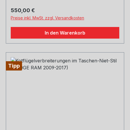
Kleines Bohren erforderlichVerkauft als 4er-Set
(2) Kotflügelverbreiterungen vorne(2)
Regulärer Preis:
550,00 €
Kotflügelverbreiterungen hinten(1)
Preise inkl. MwSt. zzgl. Versandkosten
Installationshardware(1) TÜV Materialgutachten
Zertifikat
In den Warenkorb
Tipp