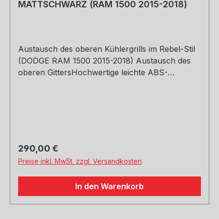
MATTSCHWARZ (RAM 1500 2015-2018)
Austausch des oberen Kühlergrills im Rebel-Stil
(DODGE RAM 1500 2015-2018) Austausch des
oberen GittersHochwertige leichte ABS-
KunststoffkonstruktionErmöglicht
KühlerdurchflussEinfache schwierige Installation
(1) Gitter(1) TÜV Materialgutachten Zertifikat
Regulärer Preis:
290,00 €
Preise inkl. MwSt. zzgl. Versandkosten
In den Warenkorb