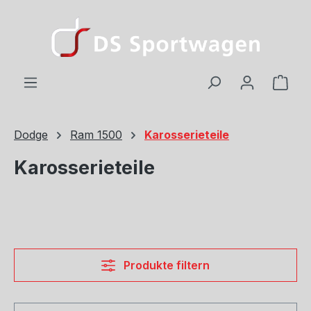
Zum Hauptinhalt springen
Ware
Dodge
Ram 1500
Karosserieteile
Karosserieteile
Produkte filtern