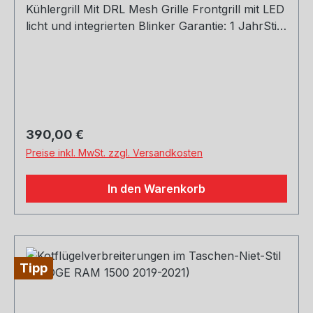
Kühlergrill Mit DRL Mesh Grille Frontgrill mit LED
licht und integrierten Blinker Garantie: 1 JahrStil:
mit weiß/rot led brief, mit dynamischem
Signallicht
Regulärer Preis:
390,00 €
Preise inkl. MwSt. zzgl. Versandkosten
In den Warenkorb
Tipp