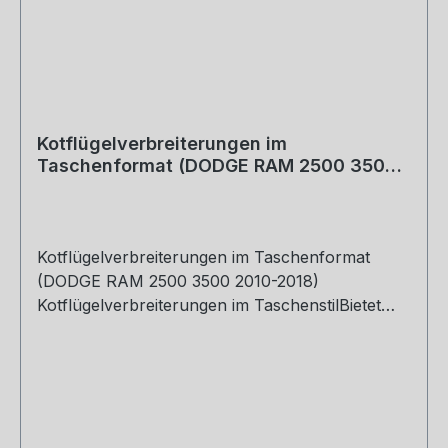
Kotflügelverbreiterungen im
Taschenformat (DODGE RAM 2500 3500
2010-2018)
Kotflügelverbreiterungen im Taschenformat
(DODGE RAM 2500 3500 2010-2018)
Kotflügelverbreiterungen im TaschenstilBietet
zusätzlichen Schutz vor
StraßenschmutzStrapazierfähiges Polypropylen
in AutomobilqualitätUV-behandeltes
mattschwarzes FinishEinfache Installation -
Kleines Bohren erforderlichVerkauft als 4er-Set