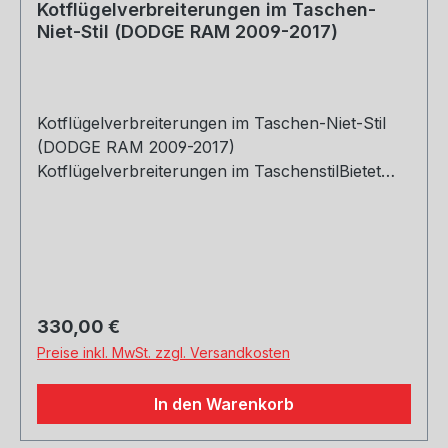
Kotflügelverbreiterungen im Taschen-
Niet-Stil (DODGE RAM 2009-2017)
Kotflügelverbreiterungen im Taschen-Niet-Stil
(DODGE RAM 2009-2017)
Kotflügelverbreiterungen im TaschenstilBietet
zusätzlichen Schutz vor
StraßenschmutzStrapazierfähiges Polypropylen
in AutomobilqualitätUV-behandeltes
mattschwarzes FinishEinfache Installation -
Kleines Bohren erforderlichVerkauft als 4er-Set
Was ist in der Box (2) Kotflügelverbreiterungen
Regulärer Preis:
330,00 €
vorne(2) Kotflügelverbreiterungen hinten(1)
Preise inkl. MwSt. zzgl. Versandkosten
Installationshardware(1) TÜV Materialgutachten
Zertifikat
In den Warenkorb