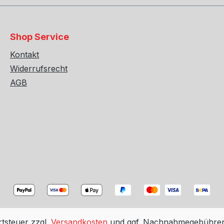
eiben bestehen aus
Bremsscheiben bestehen
minium-Topf und einem
einem Aluminium-Topf u
 Reibring, welcher mit
separaten Reibring, welc
Shop Service
verschraubt wird. Der
dem Topf verschraubt wi
t eine bessere
Vorteil ist eine bessere
Kontakt
ndigkeit, deutliche
Hitzebeständigkeit, deutl
Widerrufsrecht
eduzierung (3KG pro
Gewichtsreduzierung (3
AGB
und günstiger Austausch
Scheibe) und günstiger 
t erhältlichen Reibringe.
der separat erhältlichen 
 Gewichtsreduzierung
Neben der Gewichtsredu
se Bremsscheiben noch
haben diese Bremsschei
Reduzierung des
folgende Vorteile: Reduzierung des
fverbrauchs und damit
Kraftstoffverbrauchs und
bare CO2-Einsparungen
nachprüfbare CO2-Eins
te Wärmeleitfähigkeit
Verbesserte Wärmeleitfäh
 den thermischen Verzug
reduziert den thermisch
iert das Bremsenrubbeln
und minimiert das Brems
lastbarkeit Reduzierung
Höhere Belastbarkeit Re
rtsteuer zzgl.
Versandkosten
und ggf. Nachnahmegebühren,
sche bzw. Vibrationen
der Geräusche bzw. Vibr