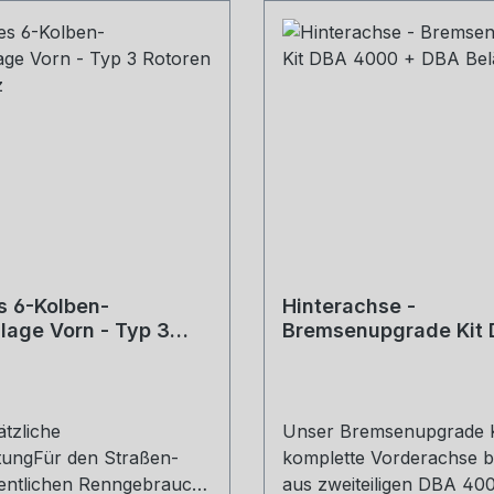
s 6-Kolben-
Hinterachse -
age Vorn - Typ 3
Bremsenupgrade Kit
- Schwarz
4000 + DBA Beläge
ätzliche
Unser Bremsenupgrade Ki
tungFür den Straßen-
komplette Vorderachse b
entlichen Renngebrauch
aus zweiteiligen DBA 40