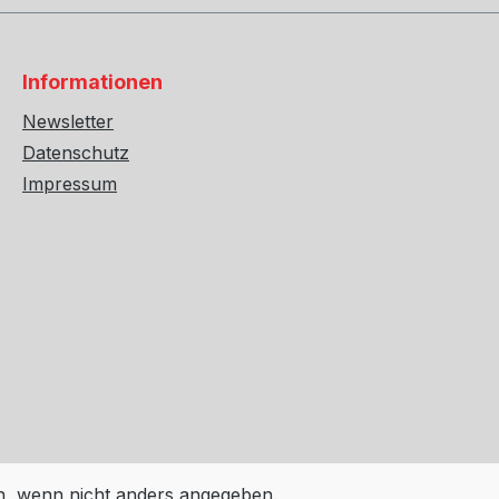
 aus
Bremsbeläge für
nd einem
Straßenfahrzeuge und
her mit
Polizeifahrzeuge sowie für Club-
Informationen
rd. Der
Track-Days, schwere
Newsletter
Schleppfahrzeuge und
iche
Datenschutz
aufgerüstete Allradfahrzeuge. DBA
KG pro
Impressum
empfiehlt T3 geschlitzte
Austausch
Bremsscheiben der Serien 4000
Reibringe.
und 5000 für beste Bremsleistung.
zierung
Die DBA Street Performance
ben noch
Teilenummern sind mit dem Suffix
(XP) gekennzeichnet.
 damit
Eigenschaften: Halbmetallisches
parungen
Reibungsmaterial aus
igkeit
Kohlenstofffasern Reibung der
en Verzug
Klasse G-G (0,45 durchschnittliche
enrubbeln
mu von niedrigen bis hohen
duzierung
Temperaturen) Ausgezeichnete
 wenn nicht anders angegeben.
ationen