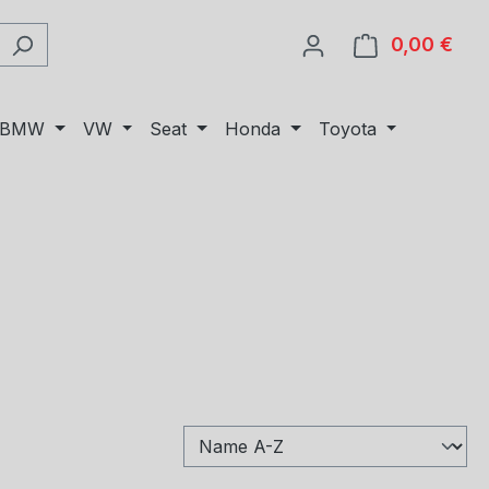
0,00 €
Ware
BMW
VW
Seat
Honda
Toyota