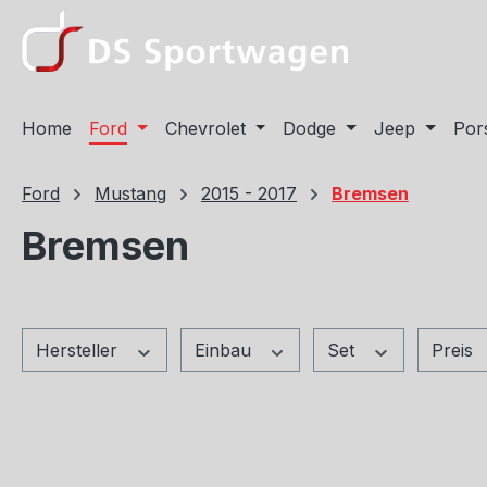
m Hauptinhalt springen
Zur Suche springen
Zur Hauptnavigation springen
Home
Ford
Chevrolet
Dodge
Jeep
Por
Ford
Mustang
2015 - 2017
Bremsen
Bremsen
Hersteller
Einbau
Set
Preis