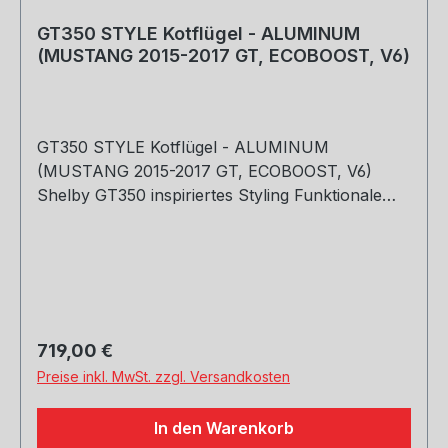
GT350 STYLE Kotflügel - ALUMINUM
(MUSTANG 2015-2017 GT, ECOBOOST, V6)
GT350 STYLE Kotflügel - ALUMINUM
(MUSTANG 2015-2017 GT, ECOBOOST, V6)
Shelby GT350 inspiriertes Styling Funktionale
Entlüftungsöffnungen OEM Fit und Finish
Fahrer- und Beifahrerseite inklusive
unlackiertGeradlinige Schraubmontage
Regulärer Preis:
719,00 €
Preise inkl. MwSt. zzgl. Versandkosten
In den Warenkorb