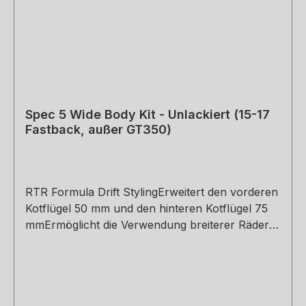
Spec 5 Wide Body Kit - Unlackiert (15-17
Fastback, außer GT350)
RTR Formula Drift StylingErweitert den vorderen
Kotflügel 50 mm und den hinteren Kotflügel 75
mmErmöglicht die Verwendung breiterer Räder /
ReifenLanglebige, leichte Fiberglas-
KonstruktionGlatte Gelcoat-
OberflächeProfessionelle Installation
erforderlichLieferung unlackiertFür 2015-2017