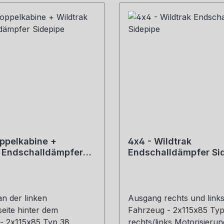
ppelkabine +
4x4 - Wildtrak
k Endschalldämpfer
Endschalldämpfer Si
n der linken
Ausgang rechts und link
eite hinter dem
Fahrzeug - 2x115x85 Typ
 - 2x115x85 Typ 38
rechts/links Motorisierung: 2,2l