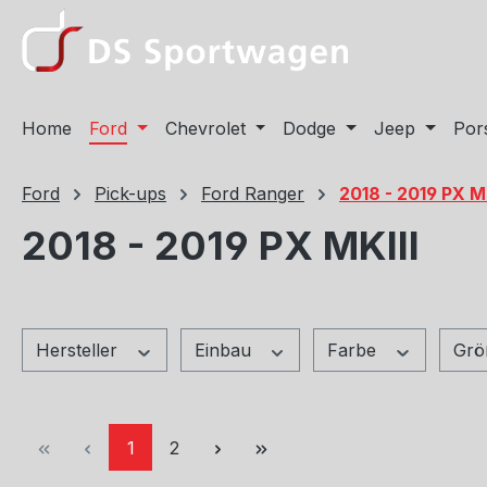
m Hauptinhalt springen
Zur Suche springen
Zur Hauptnavigation springen
Home
Ford
Chevrolet
Dodge
Jeep
Por
Ford
Pick-ups
Ford Ranger
2018 - 2019 PX MK
2018 - 2019 PX MKIII
Hersteller
Einbau
Farbe
Gr
Seite
Seite
1
2