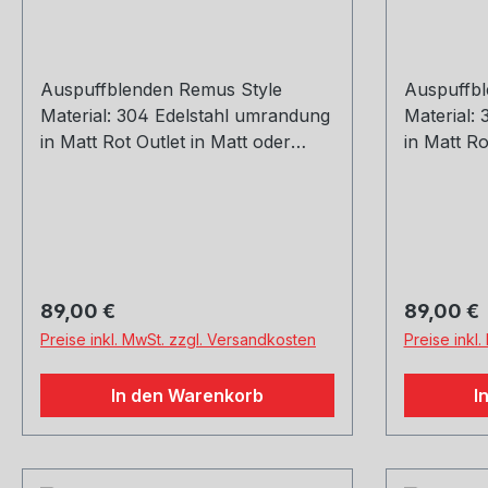
Auspuffblenden Remus Style
Auspuffbl
Material: 304 Edelstahl umrandung
Material:
in Matt Rot Outlet in Matt oder
in Matt Ro
Glossy Black Gewicht: 0,6 kg
Glossy Bl
Einlass Größe: 48, 51, 54, 57, 60,
Einlass Gr
63, 67, 70, 73, 76 mm Outlet
63, 66, 7
Größe: 105 mm Die länge über:
Größe: 10
175mm Paket enthält: 1 Stück Bitte
175mm Pak
bei der Bestellung mit angeben
bei der B
Regulärer Preis:
Regulärer
89,00 €
89,00 €
welche Größe erwünscht
Preise inkl. MwSt. zzgl. Versandkosten
Preise inkl
In den Warenkorb
I