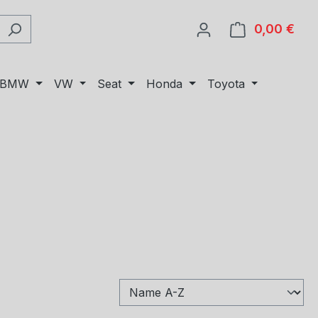
0,00 €
Ware
BMW
VW
Seat
Honda
Toyota