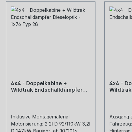
4x4 - Doppelkabine +
4x4 - Do
Wildtrak Endschalldämpfer
Wildtra
Dieseloptik - 1x76 Typ 28
Sidepipe
Inklusive Montagematerial
Ausgang a
Motorisierung: 2,2l D 92/110kW 3,2l
Fahrzeugs
D 147kW Baujahr: ab 10/2016
Hinterrad