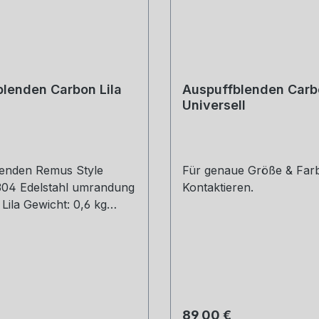
lenden Carbon Lila
Auspuffblenden Carb
Universell
enden Remus Style
Für genaue Größe & Farb
 304 Edelstahl umrandung
Kontaktieren.
Lila Gewicht: 0,6 kg
öße: 48, 51, 54, 57, 60,
0, 73, 76 mm Outlet
, 101, mm Die länge über:
et enthält: 1 Stück Bitte
estellung mit angeben
welche Größe erwünscht
 Preis:
Regulärer Preis:
89,00 €