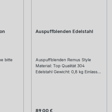
on
Auspuffblenden Edelstahl
e bitte
Auspuffblenden Remus Style
Material: Top Qualität 304
Edelstahl Gewicht: 0,8 kg Einlass
Größe: 51, 54, 57, 60, 63, 67, 70,
73 mm Outlet Größe: 76, 89, 101,
mm Die länge über: 175MM Paket
Enthalten: 1 Stück Bitte bei der
Bestellung mit angeben welche
Größe erwünscht.
Regulärer Preis:
89,00 €