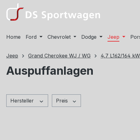
m Hauptinhalt springen
Zur Suche springen
Zur Hauptnavigation springen
Home
Ford
Chevrolet
Dodge
Jeep
Por
Jeep
Grand Cherokee WJ / WG
4,7 L162/164 kW
Auspuffanlagen
Hersteller
Preis