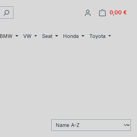
0,00 €
Ware
BMW
VW
Seat
Honda
Toyota