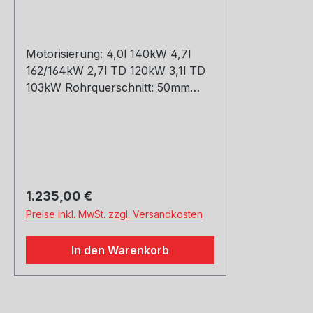
rechts/links
Motorisierung: 4,0l 140kW 4,7l
162/164kW 2,7l TD 120kW 3,1l TD
103kW Rohrquerschnitt: 50mm
Genehmigung: EG-Gutachten
(eintragungsfrei)
Regulärer Preis:
1.235,00 €
Preise inkl. MwSt. zzgl. Versandkosten
In den Warenkorb