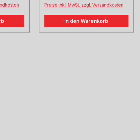
welche Größe erwünscht
welche Größe erwünscht
sandkosten
Preise inkl. MwSt. zzgl. Versandkosten
rb
In den Warenkorb