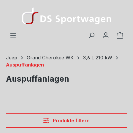
Zum Hauptinhalt springen
Ware
Jeep
Grand Cherokee WK
3,6 L 210 kW
Auspuffanlagen
Auspuffanlagen
Produkte filtern