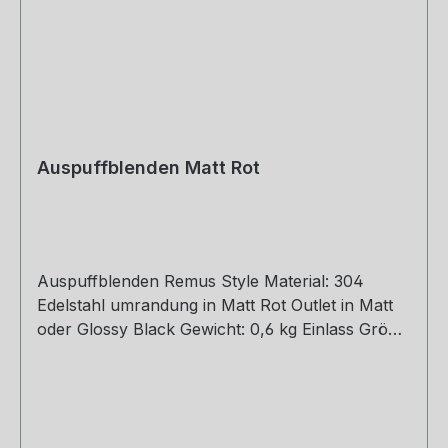
Auspuffblenden Matt Rot
Auspuffblenden Remus Style Material: 304
Edelstahl umrandung in Matt Rot Outlet in Matt
oder Glossy Black Gewicht: 0,6 kg Einlass Größe:
48, 51, 54, 57, 60, 63, 67, 70, 73, 76 mm Outlet
Größe: 105 mm Die länge über: 175mm Paket
enthält: 1 Stück Bitte bei der Bestellung mit
angeben welche Größe erwünscht