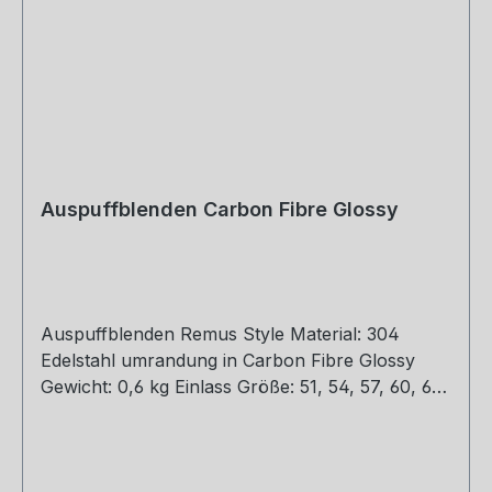
Auspuffblenden Carbon Fibre Glossy
Auspuffblenden Remus Style Material: 304
Edelstahl umrandung in Carbon Fibre Glossy
Gewicht: 0,6 kg Einlass Größe: 51, 54, 57, 60, 63,
67, 77 mm Outlet Größe: 76, 89, 101, 114 mm Die
länge über: 175mm Paket enthält: 1 Stück Bitte
bei der Bestellung mit angeben welche Größe