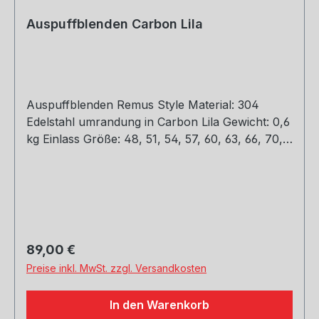
Auspuffblenden Carbon Lila
Auspuffblenden Remus Style Material: 304
Edelstahl umrandung in Carbon Lila Gewicht: 0,6
kg Einlass Größe: 48, 51, 54, 57, 60, 63, 66, 70,
73, 76 mm Outlet Größe: 89, 101, mm Die länge
über: 175mm Paket enthält: 1 Stück Bitte bei der
Bestellung mit angeben welche Größe
erwünscht
Regulärer Preis:
89,00 €
Preise inkl. MwSt. zzgl. Versandkosten
In den Warenkorb