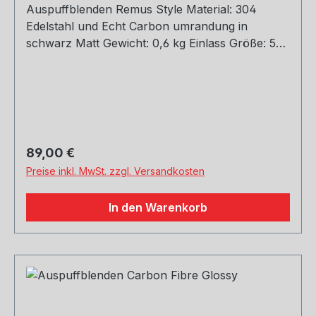
Auspuffblenden Remus Style Material: 304
Edelstahl und Echt Carbon umrandung in
schwarz Matt Gewicht: 0,6 kg Einlass Größe: 51,
54, 60, 63, 67, 70, 73, 76 mm Outlet Größe: 76,
89, 101, 114 mm Die länge über: 175mm Paket
enthält: 1 Stück Bitte bei der Bestellung mit
angeben welche Größe erwünscht
Regulärer Preis:
89,00 €
Preise inkl. MwSt. zzgl. Versandkosten
In den Warenkorb