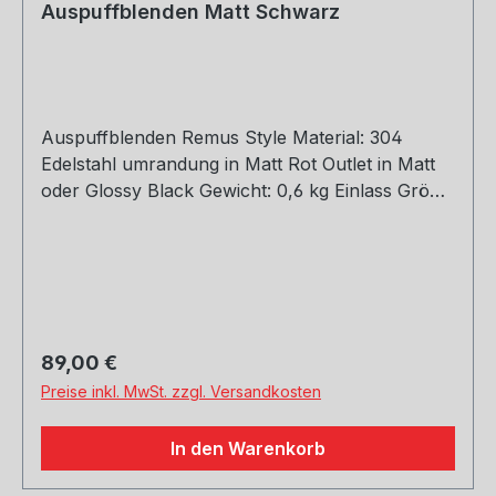
Auspuffblenden Matt Schwarz
Auspuffblenden Remus Style Material: 304
Edelstahl umrandung in Matt Rot Outlet in Matt
oder Glossy Black Gewicht: 0,6 kg Einlass Größe:
45, 51, 54, 57, 60, 63, 66, 70, 73, 76 mm Outlet
Größe: 105 mm Die länge über: 175mm Paket
enthält: 1 Stück Bitte bei der Bestellung mit
angeben welche Größe erwünscht
Regulärer Preis:
89,00 €
Preise inkl. MwSt. zzgl. Versandkosten
In den Warenkorb