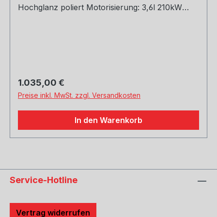
Hochglanz poliert Motorisierung: 3,6l 210kW
Rohrquerschnitt: 70/ 2x50mm Genehmigung:
EG-Gutachten (eintragungsfrei)
Regulärer Preis:
1.035,00 €
Preise inkl. MwSt. zzgl. Versandkosten
In den Warenkorb
Service-Hotline
Vertrag widerrufen