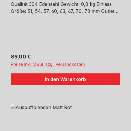
Qualität 304 Edelstahl Gewicht: 0,8 kg Einlass
Größe: 51, 54, 57, 60, 63, 67, 70, 73 mm Outlet
Größe: 76, 89, 101, mm Die länge über: 175MM
Paket Enthalten: 1 Stück Bitte bei der Bestellung
mit angeben welche Größe erwünscht.
Regulärer Preis:
89,00 €
Preise inkl. MwSt. zzgl. Versandkosten
In den Warenkorb