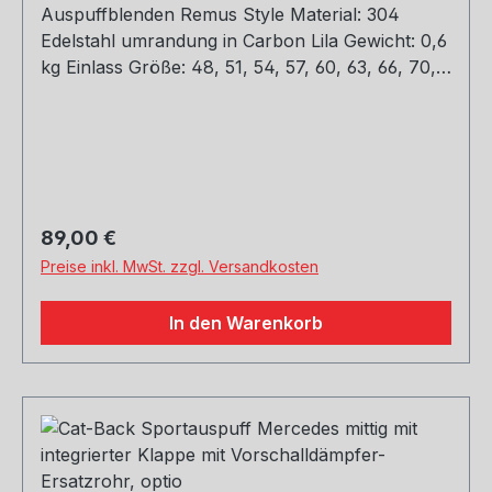
Auspuffblenden Remus Style Material: 304
Edelstahl umrandung in Carbon Lila Gewicht: 0,6
kg Einlass Größe: 48, 51, 54, 57, 60, 63, 66, 70,
73, 76 mm Outlet Größe: 89, 101, mm Die länge
über: 175mm Paket enthält: 1 Stück Bitte bei der
Bestellung mit angeben welche Größe
erwünscht
Regulärer Preis:
89,00 €
Preise inkl. MwSt. zzgl. Versandkosten
In den Warenkorb