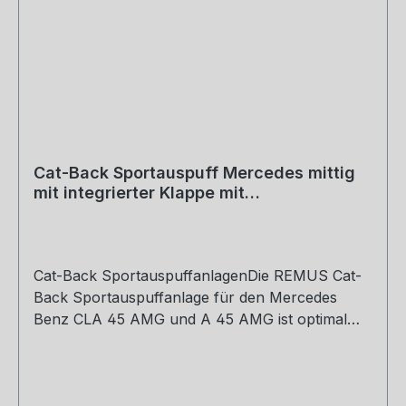
Cat-Back Sportauspuff Mercedes mittig
mit integrierter Klappe mit
Vorschalldämpfer-Ersatzrohr, optio
Cat-Back SportauspuffanlagenDie REMUS Cat-
Back Sportauspuffanlage für den Mercedes
Benz CLA 45 AMG und A 45 AMG ist optimal
auf den Einsatz unter Beibehaltung des
Serienkatalysators abgestimmt. Reduzierter
Abgasgegendruck und optimiertes