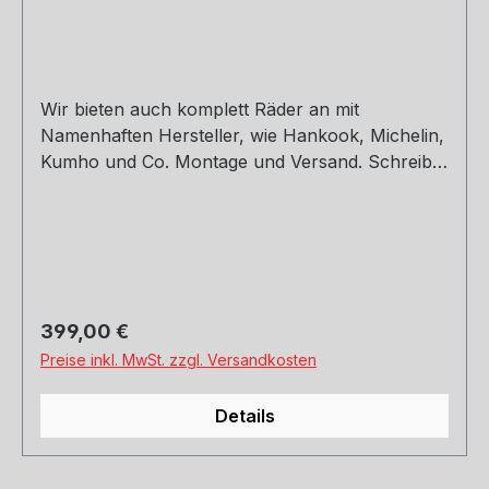
Wir bieten auch komplett Räder an mit
Namenhaften Hersteller, wie Hankook, Michelin,
Kumho und Co. Montage und Versand. Schreibt
uns gerne an. 8,5 x 19 ET30,32,42 9,5 x 19 ET40
Regulärer Preis:
399,00 €
Preise inkl. MwSt. zzgl. Versandkosten
Details