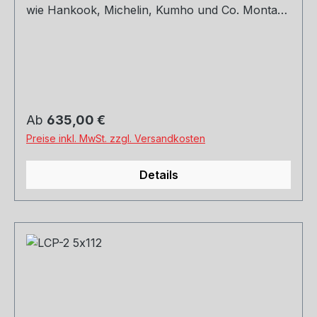
wie Hankook, Michelin, Kumho und Co. Montage
und Versand. Schreibt uns gerne an.
Regulärer Preis:
Ab
635,00 €
Preise inkl. MwSt. zzgl. Versandkosten
Details