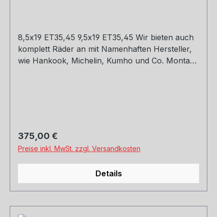
8,5x19 ET35,45 9,5x19 ET35,45 Wir bieten auch
komplett Räder an mit Namenhaften Hersteller,
wie Hankook, Michelin, Kumho und Co. Montage
und Versand. Schreibt uns gerne an.
Regulärer Preis:
375,00 €
Preise inkl. MwSt. zzgl. Versandkosten
Details