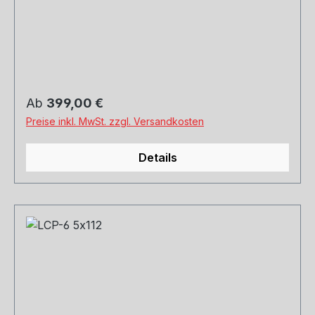
und Versand. Schreibt uns gerne an.
Regulärer Preis:
Ab
399,00 €
Preise inkl. MwSt. zzgl. Versandkosten
Details