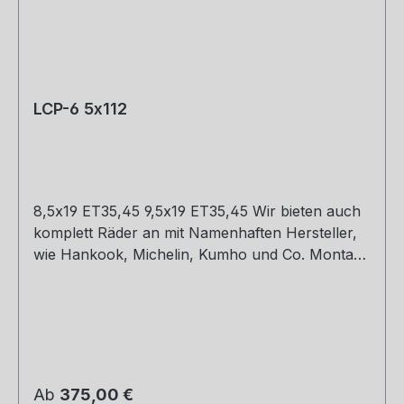
LCP-6 5x112
8,5x19 ET35,45 9,5x19 ET35,45 Wir bieten auch
komplett Räder an mit Namenhaften Hersteller,
wie Hankook, Michelin, Kumho und Co. Montage
und Versand. Schreibt uns gerne an.
Regulärer Preis:
Ab
375,00 €