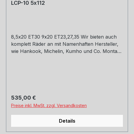
LCP-10 5x112
8,5x20 ET30 9x20 ET23,27,35 Wir bieten auch
komplett Räder an mit Namenhaften Hersteller,
wie Hankook, Michelin, Kumho und Co. Montage
und Versand. Schreibt uns gerne an.
Regulärer Preis:
535,00 €
Preise inkl. MwSt. zzgl. Versandkosten
Details