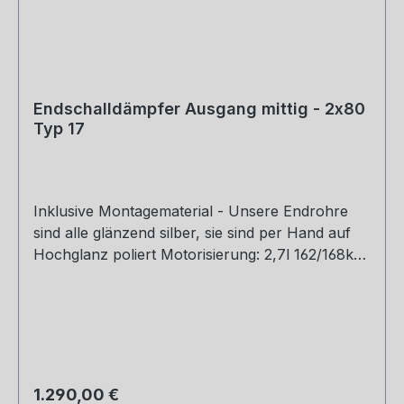
Endschalldämpfer Ausgang mittig - 2x80
Typ 17
Inklusive Montagematerial - Unsere Endrohre
sind alle glänzend silber, sie sind per Hand auf
Hochglanz poliert Motorisierung: 2,7l 162/168kW
3,2l 185/191/196kW Baujahr: ab 99` Hinweis:
Gutachten nur für Fahrzeuge mit der
Typgenehmigungsnummer: e13*95/54*0020*..
und e13*98/14*0020 Rohrquerschnitt: 45mm
Genehmigung: Teilegutachten
(eintragungspflichtig)
Regulärer Preis:
1.290,00 €