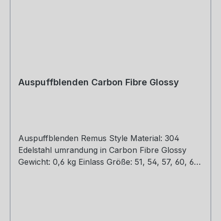
Auspuffblenden Carbon Fibre Glossy
Auspuffblenden Remus Style Material: 304
Edelstahl umrandung in Carbon Fibre Glossy
Gewicht: 0,6 kg Einlass Größe: 51, 54, 57, 60, 63,
67, 77 mm Outlet Größe: 76, 89, 101, 114 mm Die
länge über: 175mm Paket enthält: 1 Stück Bitte
bei der Bestellung mit angeben welche Größe
erwünscht