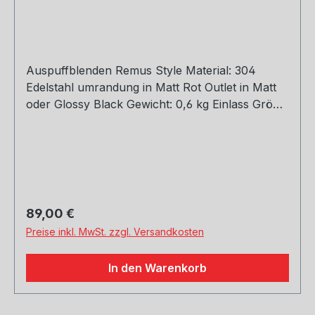
Auspuffblenden Remus Style Material: 304
Edelstahl umrandung in Matt Rot Outlet in Matt
oder Glossy Black Gewicht: 0,6 kg Einlass Größe:
45, 51, 54, 57, 60, 63, 66, 70, 73, 76 mm Outlet
Größe: 105 mm Die länge über: 175mm Paket
enthält: 1 Stück Bitte bei der Bestellung mit
angeben welche Größe erwünscht
Regulärer Preis:
89,00 €
Preise inkl. MwSt. zzgl. Versandkosten
In den Warenkorb