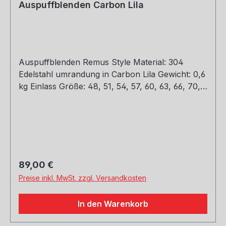
Auspuffblenden Carbon Lila
Auspuffblenden Remus Style Material: 304
Edelstahl umrandung in Carbon Lila Gewicht: 0,6
kg Einlass Größe: 48, 51, 54, 57, 60, 63, 66, 70,
73, 76 mm Outlet Größe: 89, 101, mm Die länge
über: 175mm Paket enthält: 1 Stück Bitte bei der
Bestellung mit angeben welche Größe
erwünscht
Regulärer Preis:
89,00 €
Preise inkl. MwSt. zzgl. Versandkosten
In den Warenkorb