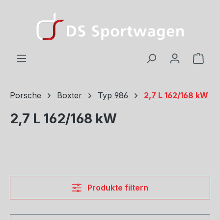
Zum Hauptinhalt springen
Ware
Porsche
Boxter
Typ 986
2,7 L 162/168 kW
2,7 L 162/168 kW
Produkte filtern