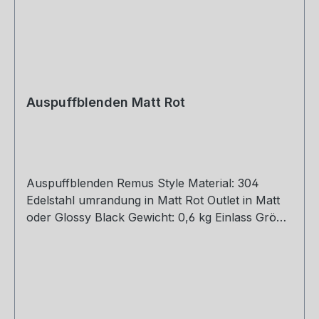
Auspuffblenden Matt Rot
Auspuffblenden Remus Style Material: 304
Edelstahl umrandung in Matt Rot Outlet in Matt
oder Glossy Black Gewicht: 0,6 kg Einlass Größe:
48, 51, 54, 57, 60, 63, 67, 70, 73, 76 mm Outlet
Größe: 105 mm Die länge über: 175mm Paket
enthält: 1 Stück Bitte bei der Bestellung mit
angeben welche Größe erwünscht