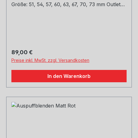
Größe: 51, 54, 57, 60, 63, 67, 70, 73 mm Outlet
Größe: 76, 89, 101, mm Die länge über: 175MM
Paket Enthalten: 1 Stück Bitte bei der Bestellung
mit angeben welche Größe erwünscht.
Regulärer Preis:
89,00 €
Preise inkl. MwSt. zzgl. Versandkosten
In den Warenkorb