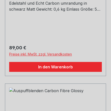
Edelstahl und Echt Carbon umrandung in
schwarz Matt Gewicht: 0,6 kg Einlass Größe: 51,
54, 60, 63, 67, 70, 73, 76 mm Outlet Größe: 76,
89, 101, 114 mm Die länge über: 175mm Paket
enthält: 1 Stück Bitte bei der Bestellung mit
angeben welche Größe erwünscht
Regulärer Preis:
89,00 €
Preise inkl. MwSt. zzgl. Versandkosten
In den Warenkorb