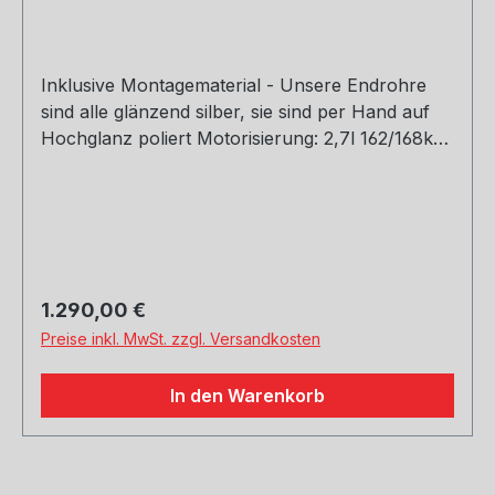
Inklusive Montagematerial - Unsere Endrohre
sind alle glänzend silber, sie sind per Hand auf
Hochglanz poliert Motorisierung: 2,7l 162/168kW
3,2l 185/191/196kW Baujahr: ab 99` Hinweis:
Gutachten nur für Fahrzeuge mit der
Typgenehmigungsnummer: e13*95/54*0020*..
und e13*98/14*0020 Rohrquerschnitt: 45mm
Genehmigung: Teilegutachten
(eintragungspflichtig)
Regulärer Preis:
1.290,00 €
Preise inkl. MwSt. zzgl. Versandkosten
In den Warenkorb