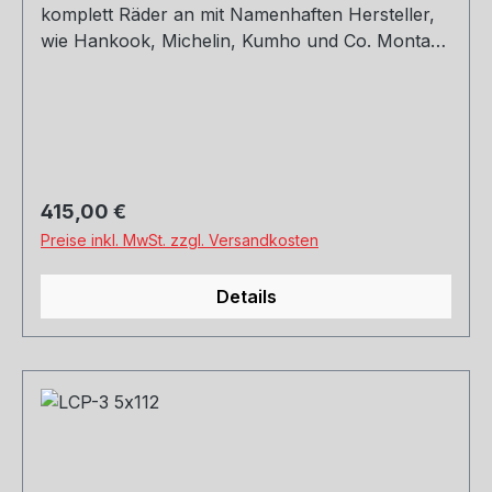
komplett Räder an mit Namenhaften Hersteller,
wie Hankook, Michelin, Kumho und Co. Montage
und Versand. Schreibt uns gerne an.
Regulärer Preis:
415,00 €
Preise inkl. MwSt. zzgl. Versandkosten
Details