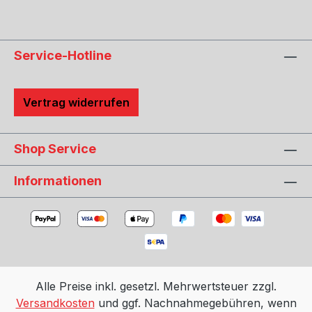
Federvorspannung Höhenverstellung des
gesamten Federbeins inkl. Dämpfer stabilere
Koppelstangen für die Front bereits enthalten
Service-Hotline
inkl. TÜV Teilegutachten Passend für: Audi A3,
S3 und RS3 Bj. 2003 – 2013 (8P Dreitürer, 8PA
Fünftürer, 8PB) mit 55mm-Federbeinklemmung
Vertrag widerrufen
Audi TT, TTS, TTRS (8J) mit 55mm-
Federbeinklemmung Seat Leon Bj. 2005 – 2012
(1P, 1PN) mit 55mm-Federbeinklemmung Seat
Shop Service
Altea und Toledo Bj. 2004 – 2009 (5P) mit
55mm-Federbeinklemmung Skoda Octavia Bj.
Informationen
2004 – 2013 (1Z) mit 55mm-Federbeinklemmung
VW Golf 5 und 6 Bj. 2003 – 2008, 2008 –
2012(1K) mit 55mm-Federbeinklemmung VW Golf
Plus Bj. 2004 – 2014 (1KP) mit 55mm-
Federbeinklemmung VW Golf Variant Bj. 2007 –
2013 (1KM) mit 55mm-Federbeinklemmung VW
Alle Preise inkl. gesetzl. Mehrwertsteuer zzgl.
Jetta Bj. 2005 – 2010 (1KM) mit 55mm-
Versandkosten
und ggf. Nachnahmegebühren, wenn
Federbeinklemmung VW Eos Bj. 2006 – 2015 (1F)