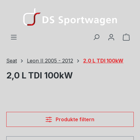
Zum Hauptinhalt springen
Ware
Seat
Leon II 2005 - 2012
2,0 L TDI 100kW
2,0 L TDI 100kW
Produkte filtern