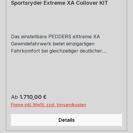
Sportsryder Extreme XA Coilover KIT
Das einstellbare PEDDERS eXtreme XA
Gewindefahrwerk bietet einzigartigen
Fahrkomfort bei gleichzeitiger deutlicher
Verbesserung des Handlings. Das eXtreme XA
Gewindefahrwerk ist unser Produkt für den
anspruchsvollen Fahrer, der sein Auto gerne
sportlich auf der Straße bewegt, ohne Abstriche
im Fahrkomfort machen zu wollen.
Produktdetails: hochwertig verarbeitet und auf
Regulärer Preis:
Ab
1.710,00 €
lange Haltbarkeit ausgelegt alle Komponenten
Preise inkl. MwSt. zzgl. Versandkosten
separat erhältlich – dadurch komplett revidierbar
Monotube Gasdruck-Federbein 30-fach
Details
kombiniert in Zug- und Druckstufe
härteverstellbar Tieferlegung verändert nicht die