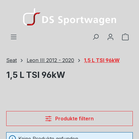
Zum Hauptinhalt springen
Ware
Seat
Leon III 2012 - 2020
1,5 L TSI 96kW
1,5 L TSI 96kW
Produkte filtern
Keine Produkte gefunden.