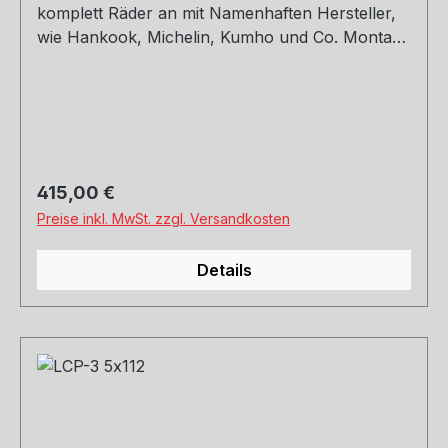
komplett Räder an mit Namenhaften Hersteller,
wie Hankook, Michelin, Kumho und Co. Montage
und Versand. Schreibt uns gerne an.
Regulärer Preis:
415,00 €
Preise inkl. MwSt. zzgl. Versandkosten
Details