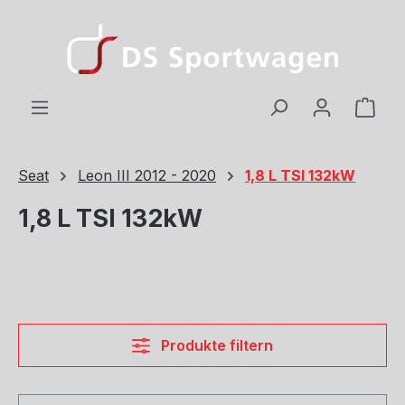
Zum Hauptinhalt springen
Ware
Seat
Leon III 2012 - 2020
1,8 L TSI 132kW
1,8 L TSI 132kW
Produkte filtern