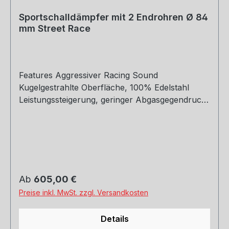
Sportschalldämpfer mit 2 Endrohren Ø 84
mm Street Race
Features Aggressiver Racing Sound
Kugelgestrahlte Oberfläche, 100% Edelstahl
Leistungssteigerung, geringer Abgasgegendruck
Gewichtsoptimierte Bauweise Perfekte Form-
und Passgenauigkeit Handmade in Austria 24
Monate Garantie EG-Genehmigung
Regulärer Preis:
Ab
605,00 €
Preise inkl. MwSt. zzgl. Versandkosten
Details