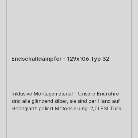
Endschalldämpfer - 129x106 Typ 32
Inklusive Montagematerial - Unsere Endrohre
sind alle glänzend silber, sie sind per Hand auf
Hochglanz poliert Motorisierung: 2,0l FSI Turbo
169kW Hinweis: Rohrdurchmesser: 70mm
Rohrquerschnitt: 70mm Genehmigung: EG-
Gutachten (eintragungsfrei)