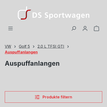
Zum Hauptinhalt springen
Ware
VW
Golf 5
2.0 L TFSI GTI
Auspuffanlangen
Auspuffanlangen
Produkte filtern