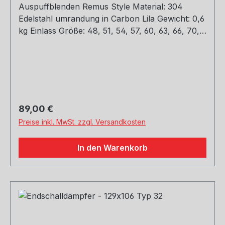
Auspuffblenden Remus Style Material: 304
Edelstahl umrandung in Carbon Lila Gewicht: 0,6
kg Einlass Größe: 48, 51, 54, 57, 60, 63, 66, 70,
73, 76 mm Outlet Größe: 89, 101, mm Die länge
über: 175mm Paket enthält: 1 Stück Bitte bei der
Bestellung mit angeben welche Größe
erwünscht
Regulärer Preis:
89,00 €
Preise inkl. MwSt. zzgl. Versandkosten
In den Warenkorb