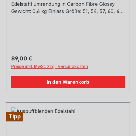
Edelstahl umrandung in Carbon Fibre Glossy
Gewicht: 0,6 kg Einlass Größe: 51, 54, 57, 60, 63,
67, 77 mm Outlet Größe: 76, 89, 101, 114 mm Die
länge über: 175mm Paket enthält: 1 Stück Bitte
bei der Bestellung mit angeben welche Größe
erwünscht
Regulärer Preis:
89,00 €
Preise inkl. MwSt. zzgl. Versandkosten
In den Warenkorb
Tipp