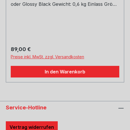
oder Glossy Black Gewicht: 0,6 kg Einlass Größe:
45, 51, 54, 57, 60, 63, 66, 70, 73, 76 mm Outlet
Größe: 105 mm Die länge über: 175mm Paket
enthält: 1 Stück Bitte bei der Bestellung mit
angeben welche Größe erwünscht
Regulärer Preis:
89,00 €
Preise inkl. MwSt. zzgl. Versandkosten
In den Warenkorb
Service-Hotline
Vertrag widerrufen