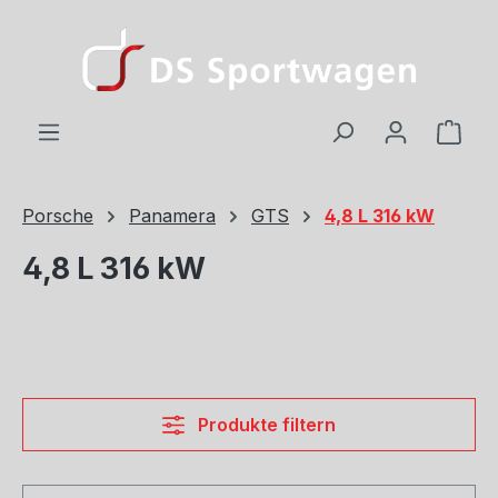
Zum Hauptinhalt springen
Ware
Porsche
Panamera
GTS
4,8 L 316 kW
4,8 L 316 kW
Produkte filtern