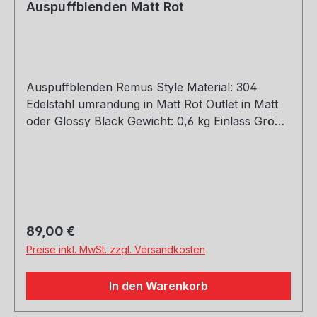
Auspuffblenden Matt Rot
Auspuffblenden Remus Style Material: 304
Edelstahl umrandung in Matt Rot Outlet in Matt
oder Glossy Black Gewicht: 0,6 kg Einlass Größe:
48, 51, 54, 57, 60, 63, 67, 70, 73, 76 mm Outlet
Größe: 105 mm Die länge über: 175mm Paket
enthält: 1 Stück Bitte bei der Bestellung mit
angeben welche Größe erwünscht
Regulärer Preis:
89,00 €
Preise inkl. MwSt. zzgl. Versandkosten
In den Warenkorb