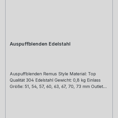
Auspuffblenden Edelstahl
Auspuffblenden Remus Style Material: Top
Qualität 304 Edelstahl Gewicht: 0,8 kg Einlass
Größe: 51, 54, 57, 60, 63, 67, 70, 73 mm Outlet
Größe: 76, 89, 101, mm Die länge über: 175MM
Paket Enthalten: 1 Stück Bitte bei der Bestellung
mit angeben welche Größe erwünscht.